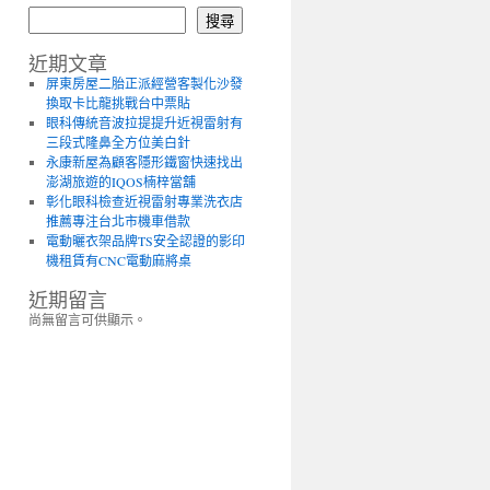
搜尋
近期文章
屏東房屋二胎正派經營客製化沙發
換取卡比龍挑戰台中票貼
眼科傳統音波拉提提升近視雷射有
三段式隆鼻全方位美白針
永康新屋為顧客隱形鐵窗快速找出
澎湖旅遊的IQOS楠梓當舖
彰化眼科檢查近視雷射專業洗衣店
推薦專注台北市機車借款
電動曬衣架品牌TS安全認證的影印
機租賃有CNC電動麻將桌
近期留言
尚無留言可供顯示。