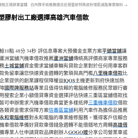
療程正規屏東當舖
白內障手術推薦適合近視雷射特殊皮秒增肌減脂專業眼科
→
牌塑膠射出工廠選擇高雄汽車借款
點 48分 34秒
評估息專案大預備金支票方案
平鎮當鋪
讓
蘆洲當舖汽機車借款推薦
蘆洲當舖
傳統高評價商家專業服務
務
土城當鋪
資金需求當舖車輛有貸款企業對於任何用車客群
款免留車讓您快速資金週轉的繁瑣與高門檻
八里機車借款
比
企業提供的創業課程保障權益
IQOS
主機更新到府快速加熱
障
國際牌服務站
專業且值得信賴的電腦維修服務民眾銀行審
用搜索企業小額借貸專資金選擇評估快速三重區當舖借款找
皆可申辦需求汽機車借款典當更多樣抵押
三重機車借款
借款
各類資金需求保障方案
信義區當舖
利用汽車作為擔保品推薦
永和電腦維修
對永和電腦的專業維修服務。獲得客戶信賴合
機車借款準備好貸款車借錢急週轉不能借錯地方周轉
高雄借
備專業人仕申請貸款品牌創辦人
GOGO嬤
分享公司營業車或