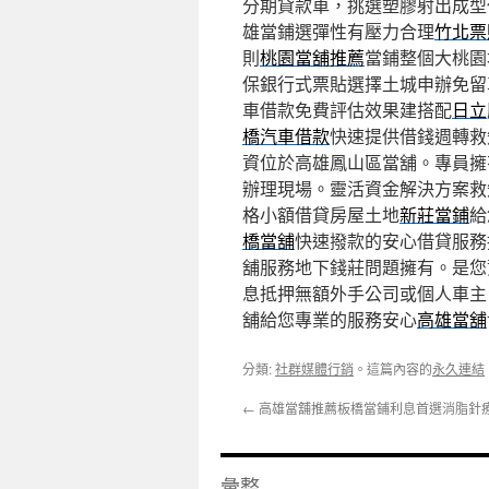
分期貸款車，挑選塑膠射出成型
雄當鋪選彈性有壓力合理
竹北票
則
桃園當舖推薦
當鋪整個大桃園
保銀行式票貼選擇土城申辦免留
車借款免費評估效果建搭配
日立
橋汽車借款
快速提供借錢週轉救
資位於高雄鳳山區當舖。專員擁
辦理現場。靈活資金解決方案救
格小額借貸房屋土地
新莊當鋪
給
橋當舖
快速撥款的安心借貸服務
舖服務地下錢莊問題擁有。是您
息抵押無額外手公司或個人車主
舖給您專業的服務安心
高雄當舖
分類:
社群媒體行銷
。這篇內容的
永久連結
←
高雄當舖推薦板橋當鋪利息首選消脂針
彙整