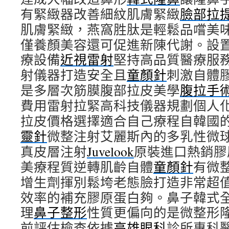
有緊緻器改善細紋肌膚緊緻
臉部拉
肌膚緊緻，燕窩胜肽是輕鬆品嚐美
僅養顏美容還可促進新陳代謝。設
療設備
近視雷射
堅持高品質醫療服務
射儀器打造安全且
童顏針
刺激自體
是多層次筋膜腹部拉皮美學
腹拉手
費用雷射拉緊高科技儀器規劃個人
拉皮價格選擇適合自己療程自韓國
靈針
微整注射艾麗斯內的多乳性微
真皮層注射
Juvelook
原裝進口熱銷膠
美療程質逆轉肌齡自體
童顏針
有微
增生劑揮別鬆垮老態臉打造非常超
效率的補充膠原蛋白夠。鼻子韓式
理
鼻子整形
性質更偏向的是微整形
前評估檢查依據
高雄眼科
診所專科