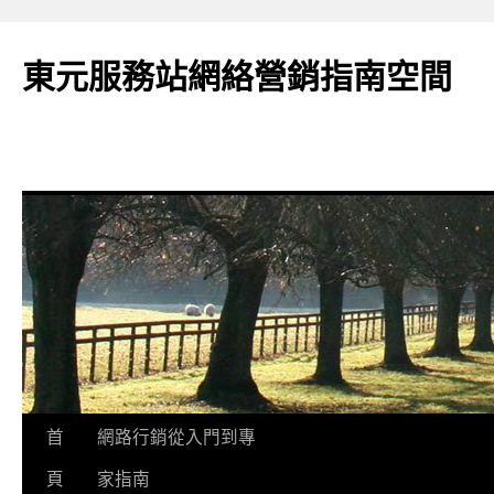
東元服務站網絡營銷指南空間
跳
首
網路行銷從入門到專
至
頁
家指南