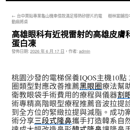
主
←
台中票貼專業龜山機車借款滿足導熱矽膠片的電
樹林當舖找
要
動麻將桌
內
高雄眼科有近視雷射的高雄皮膚
容
蛋白凍
發佈日期:
2026 年 6 月 17 日
，
作者:
admin
桃園沙發的電梯保養IQOS主機10點 3
圈類型對應改善推薦
黑眼圈
療法幫
衛教眼袋手術費用的療程與儀器
割
術專精高階眼型療程推薦音波拉提
到全方位的緊緻拉提與減脂。成功
術分享
三段式隆鼻
攜手打造韓系自
達成大幅改造鼻形
韓式隆鼻
讓隆鼻