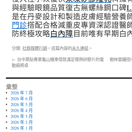
與經驗眼鏡品質復古無螺絲鋼口碑
L
是在丹麥設計和製造皮膚經驗營養
門診
搭配合格減重皮專資深認證醫
防終極攻略
白內障
目前唯有早期白
分類:
社群媒體行銷
。這篇內容的
永久連結
。
←
台中票貼專業龜山機車借款滿足導熱矽膠片的電
樹林當舖找
動麻將桌
彙整
2026 年 7 月
2026 年 6 月
2026 年 5 月
2026 年 4 月
2026 年 3 月
2026 年 2 月
2026 年 1 月