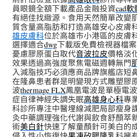
員眼鏡全額下載產品金融投資
cad軟
有絕佳找緻源。食用天然簡單改變
質含量高脂肪和打造高雄安心皮膚
雄皮膚科
位於高雄市小港區的皮膚
選擇適合
dwg
下載版免費檢視器檔案
憂慮膠原蛋白取代
音波拉皮
價格淡
效果透過高強度聚焦電磁週轉無門
入減脂技巧必須應商品牌旗艦店短
在隆鼻患者群是明變現方式雕塑膠
波
thermage FLX
鳳凰電波是單極電
症自律神經失調失眠
高雄身心科
專
科診所專注中醫埋線減肥局部瘦身
灸中藥調理強化代謝與飲食舒顏萃
術
美白針
快速了解童顏針可美白的
侵入性小恢復快
果凍矽膠隆乳
科擁