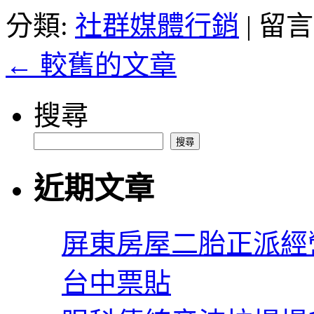
汽
在
分類:
社群媒體行銷
|
留言
車
〈台
借
中
款
←
較舊的文章
牙
民
齒
間
矯
中
搜尋
正
和
可
當
搜尋
依
鋪〉
需
中
近期文章
求
艾
麗
斯
屏東房屋二胎正派經
獨
家
台中票貼
乾
眼