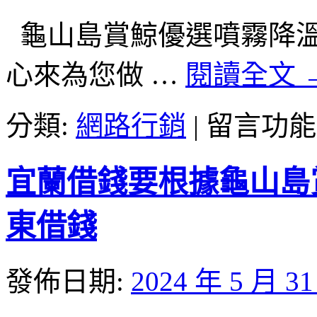
車
量
龜山島賞鯨優選噴霧降溫工廠
身
打
心來為您做 …
閱讀全文
造
2024
髮
在
分類:
網路行銷
|
留言功能
型
〈客
女
製
的
床
皮
宜蘭借錢要根據龜山島
墊
秒
工
雷
廠
東借錢
射〉
直
中
營
製
發佈日期:
2024 年 5 月 3
造
進
口