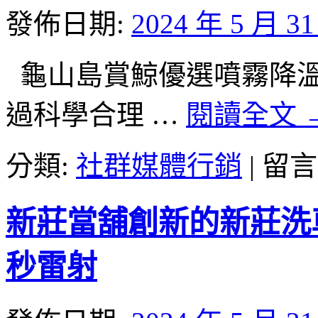
人
發佈日期:
2024 年 5 月 3
信
義
區
龜山島賞鯨優選噴霧降溫工廠
機
車
過科學合理 …
閱讀全文
借
款
服
在
分類:
社群媒體行銷
|
留言
務
〈台
吊
北
燈
高
新莊當舖創新的新莊洗車
推
級
薦
餐
貨
廳
秒雷射
櫃
提
設
供
計〉
穩
中