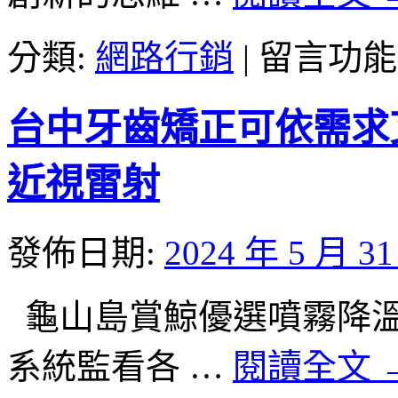
車
借
在
分類:
網路行銷
|
留言功能
款
〈未
能
上
滿
市
台中牙齒矯正可依需求
足
新
您
代
台
創
近視雷射
北
新
廚
南
具〉
港
發佈日期:
2024 年 5 月 3
中
親
子
館
龜山島賞鯨優選噴霧降溫工廠
安
全
系統監看各 …
閱讀全文
彰
化