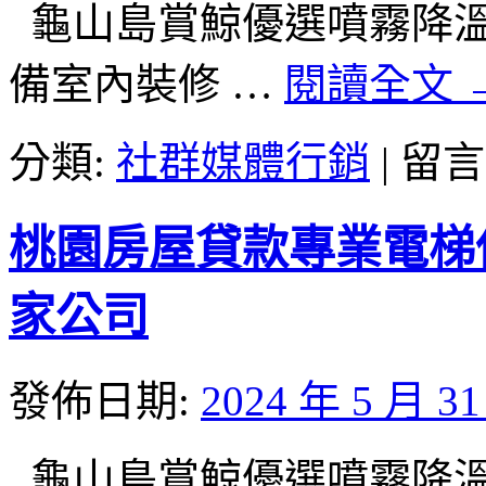
龜山島賞鯨優選噴霧降溫工廠
廚
餘
備室內裝修 …
閱讀全文
機
決
定
在
分類:
社群媒體行銷
|
留言
皇
〈宜
室
蘭
屋
借
桃園房屋貸款專業電梯
瓦
錢
專
要
業
根
家公司
植
據
髮〉
龜
中
山
發佈日期:
2024 年 5 月 3
島
賞
鯨
龜山島賞鯨優選噴霧降溫工廠
給