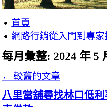
跳
首頁
至
主
網路行銷從入門到專家
要
內
容
每月彙整:
2024 年 5
←
較舊的文章
八里當舖尋找林口低利