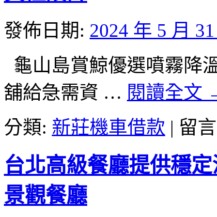
口
低
發佈日期:
2024 年 5 月 3
利
率
八
龜山島賞鯨優選噴霧降溫工廠
里
汽
舖給急需資 …
閱讀全文
車
借
款
在
分類:
新莊機車借款
|
留言
更
〈松
多
山
泰
區
台北高級餐廳提供穩定
山
當
機
舖
車
不
景觀餐廳
借
管
款〉
個
中