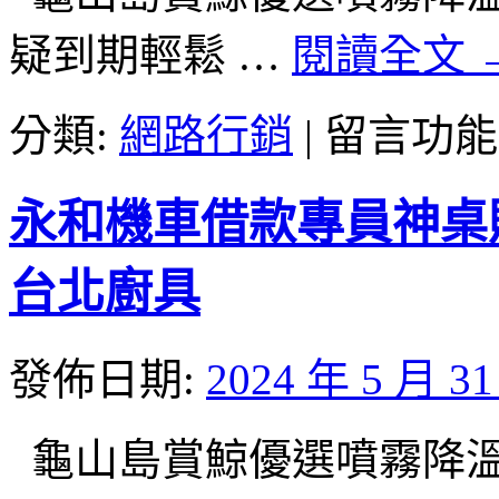
有
疑到期輕鬆 …
閱讀全文
具
日
系
在
分類:
網路行銷
|
留言功能
短
〈桃
髮
園
哪
房
永和機車借款專員神桌
些
屋
屏
貸
東
款
台北廚具
借
專
錢〉
業
中
電
發佈日期:
2024 年 5 月 3
梯
保
養
龜山島賞鯨優選噴霧降溫工廠
模
組