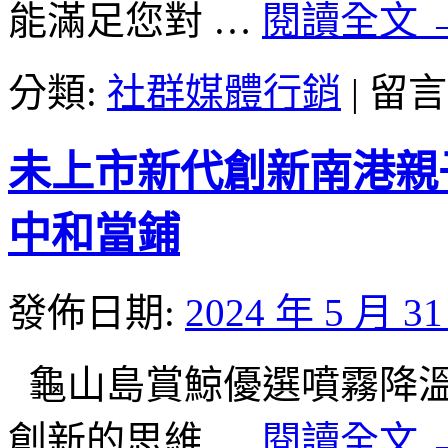
能滿足您對 …
閱讀全文
廢
鐵
回
在
分類:
社群媒體行銷
|
留言
收
〈永
要
和
求
機
未上市新代創新南港親
和
車
搬
借
家
款
中和當鋪
公
專
司〉
員
中
神
發佈日期:
2024 年 5 月 3
桌
貼
心
龜山島賞鯨優選噴霧降溫工廠
中
和
創新的思維 …
閱讀全文
汽