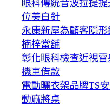
眼科傳統音波拉提提
症
治
療
位美白針
功
能
永康新屋為顧客隱形
近
視
楠梓當舖
雷
射〉
中
彰化眼科檢查近視雷
機車借款
電動曬衣架品牌TS
動麻將桌