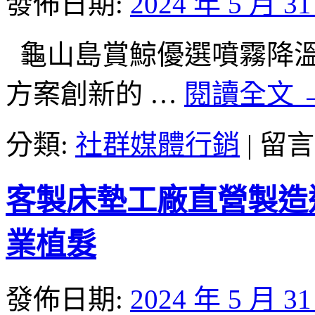
發佈日期:
2024 年 5 月 3
定
洗
衣
龜山島賞鯨優選噴霧降溫工廠
店
找
方案創新的 …
閱讀全文
全
身
健
在
分類:
社群媒體行銷
|
留言
康
〈新
檢
莊
查
當
客製床墊工廠直營製造
運
舖
用
創
景
新
業植髮
觀
的
餐
新
廳〉
莊
發佈日期:
2024 年 5 月 3
中
洗