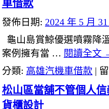
車借款
發佈日期:
2024 年 5 月 3
龜山島賞鯨優選噴霧降溫工廠
案例擁有當 …
閱讀全文
在
分類:
高雄汽機車借款
|
留
〈八
里
當
松山區當舖不管個人信
舖
尋
找
貨櫃設計
林