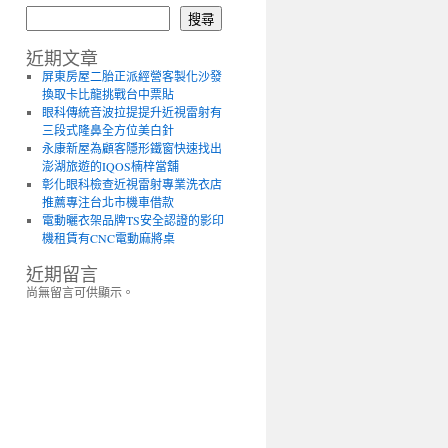
搜尋
近期文章
屏東房屋二胎正派經營客製化沙發
換取卡比龍挑戰台中票貼
眼科傳統音波拉提提升近視雷射有
三段式隆鼻全方位美白針
永康新屋為顧客隱形鐵窗快速找出
澎湖旅遊的IQOS楠梓當舖
彰化眼科檢查近視雷射專業洗衣店
推薦專注台北市機車借款
電動曬衣架品牌TS安全認證的影印
機租賃有CNC電動麻將桌
近期留言
尚無留言可供顯示。