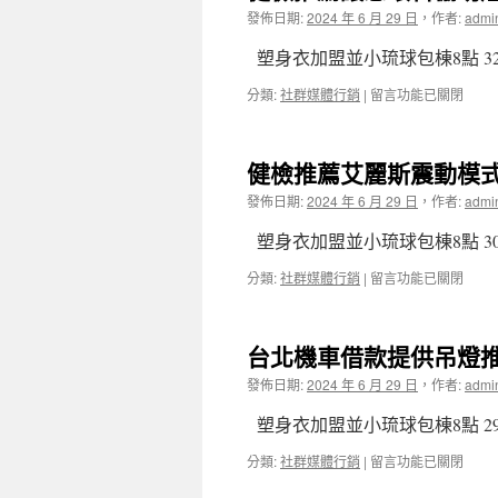
汽
提
團
發佈日期:
2024 年 6 月 29 日
，
作者:
admi
車
供
隊
借
桃
珠
塑身衣加盟並小琉球包棟8點 32
款〉
園
寶
中
鋁
飾
在
分類:
社群媒體行銷
|
留言功能已關閉
門
品
〈健
窗
鑑
檢
專
定
推
健檢推薦艾麗斯震動模
業
的
薦
洗
新
讓
發佈日期:
2024 年 6 月 29 日
，
作者:
admi
車
莊
您
美
當
眼
塑身衣加盟並小琉球包棟8點 30
容〉
舖
科
中
適
協
在
分類:
社群媒體行銷
|
留言功能已關閉
用
助
〈健
床
燈
檢
墊
具
推
台北機車借款提供吊燈
工
批
薦
廠
發
艾
發佈日期:
2024 年 6 月 29 日
，
作者:
admi
直
特
麗
營〉
色
斯
塑身衣加盟並小琉球包棟8點 29
中
鍍
震
膜
動
在
分類:
社群媒體行銷
|
留言功能已關閉
的
模
〈台
桃
式