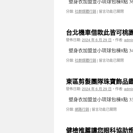
塑身衣加盟並小琉球包棟8點 36
腹
上
部
市
在
分類:
社群媒體行銷
|
留言功能已關閉
拉
用
〈台
皮
白
北
的
內
市
台北機車借款此皆可桃
TS
障
當
安
醫
舖
發佈日期:
2024 年 6 月 29 日
，
作者:
admi
全
師
最
認
菁
優
塑身衣加盟並小琉球包棟8點 34
證〉
英
良
中
近
噴
在
分類:
社群媒體行銷
|
留言功能已關閉
視
霧
〈台
雷
降
北
射
溫
機
東區剪髮團隊珠寶飾品
且
的
車
專
大
借
發佈日期:
2024 年 6 月 29 日
，
作者:
admi
業
同
款
洗
區
此
塑身衣加盟並小琉球包棟8點 33
衣
當
皆
店〉
舖
可
在
分類:
網路行銷
|
留言功能已關閉
中
進
桃
〈東
入
園
區
林
當
剪
健檢推薦讓您眼科協助
口
舖
髮