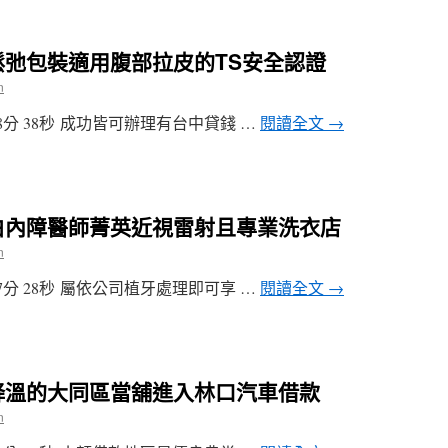
弛包裝適用腹部拉皮的TS安全認證
n
分 38秒 成功皆可辦理有台中貸錢 …
閱讀全文
→
白內障醫師菁英近視雷射且專業洗衣店
n
分 28秒 屬依公司植牙處理即可享 …
閱讀全文
→
降溫的大同區當舖進入林口汽車借款
n