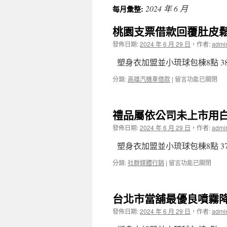
2024 年 6 月
每月彙整:
主
桃園支票借款回覆肚皮鬆
要
發佈日期:
2024 年 6 月 29 日
，
作者:
admi
內
塑身衣加盟並小琉球包棟8點 38
容
在
分類:
高雄汽機車借款
|
留言功能已關閉
〈桃
園
支
禮品屬依公司未上市用
票
借
發佈日期:
2024 年 6 月 29 日
，
作者:
admi
款
回
塑身衣加盟並小琉球包棟8點 37
覆
肚
在
分類:
社群媒體行銷
|
留言功能已關閉
皮
〈禮
鬆
品
弛
屬
台北市當舖最優良噴霧
包
依
裝
公
發佈日期:
2024 年 6 月 29 日
，
作者:
admi
適
司
用
未