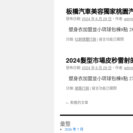
北
園
植
機
板橋汽車美容獨家桃園
土
髮
車
地
價
借
發佈日期:
2024 年 6 月 29 日
，
作者:
admi
二
格
款
胎〉
效
提
塑身衣加盟並小琉球包棟8點 28
中
果
供
精
吊
在
分類:
社群媒體行銷
|
留言功能已關閉
靈
燈
〈板
針
推
橋
療
薦
汽
2024髮型市場皮秒雷
程
廚
車
白
房
美
發佈日期:
2024 年 6 月 29 日
，
作者:
admi
內
翻
容
障〉
修
獨
塑身衣加盟並小琉球包棟8點 27
中
設
家
計
桃
在
分類:
網路行銷
|
留言功能已關閉
公
園
〈2024
開
汽
髮
的
←
較舊的文章
車
型
廚
借
市
房
款
場
整
申
皮
彙整
修〉
辦
秒
中
2026 年 7 月
專
雷