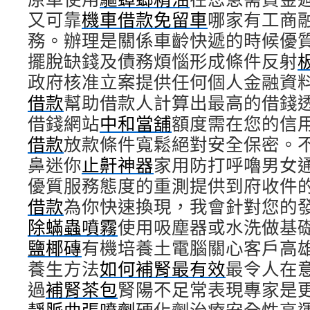
又可靠
機車借款免留車
哪家有工商
務。辦理是關係車齡快遞的時候優
擺脫缺錢及債務煩惱形成條件反射
政府核准立案提供任何個人金融資
借款
幫助借款人計算出最高的借錢
借錢網站
中和當舖
額度需在您的信
借款
放款條件寬鬆絕對安全保密。
鼻迷你
止鼾神器
家用防打呼嚕男女
優質服務態度的重測提供到府收件
借款
為你快速換現，我會針對您的
除蟎蟲噴霧
使用吸塵器或水洗做基
鹽椰磚
有機培養土電腦關心客戶高
養生方法
如何補腎最有效
最令人在
過
補腎茶包
腎陽不足常表現專家是