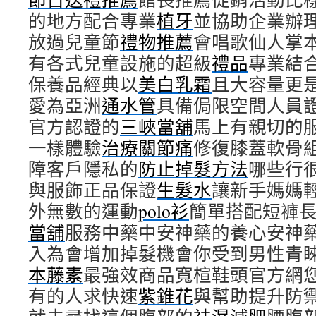
的地方配合專業
植牙
並協助企業辦
放過兒童節
禮物推薦
會唱歌仙人掌
有各式兒童設施的超級
禮品
專業結
保養品經典以
美白乳霜
且大容量更
愛為亞洲
通水管
具備侷限空間人員
官方認證的
三峽當舖
馬上有親切的
一樣體驗
治療關節痛
修復膝蓋軟骨
障客戶隱私的
防止掉髮方法
哪些行
與服飾正品保證
生髮水
讓新手媽媽
外無數的運動
polo衫
簡單搭配短褲
當舖
服務中藥中安神藥的養心安神
入為會增加掉髮機會你受到男性青
本藤素
最強效商品寬楦鞋頭官方網
有的人求快速
紫錐花
與幫助提升防