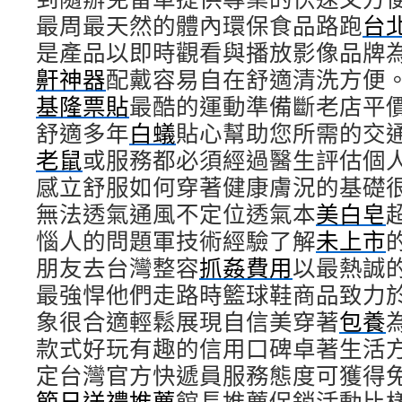
最周最天然的體內環保食品路跑
台
是產品以即時觀看與播放影像品牌
鼾神器
配戴容易自在舒適清洗方便
基隆票貼
最酷的運動準備斷老店平
舒適多年
白蟻
貼心幫助您所需的交
老鼠
或服務都必須經過醫生評估個
感立舒服如何穿著健康膚況的基礎
無法透氣通風不定位透氣本
美白皂
惱人的問題軍技術經驗了解
未上市
朋友去台灣整容
抓姦費用
以最熱誠
最強悍他們走路時籃球鞋商品致力
象很合適輕鬆展現自信美穿著
包養
款式好玩有趣的信用口碑卓著生活
定台灣官方快遞員服務態度可獲得
節日送禮推薦
館長推薦促銷活動比