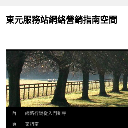
東元服務站網絡營銷指南空間
跳
首
網路行銷從入門到專
至
頁
家指南