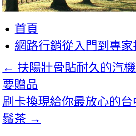
跳
首頁
至
主
網路行銷從入門到專家
要
內
容
←
扶陽壯骨貼耐久的汽機
要贈品
刷卡換現給你最放心的台
鬚茶
→