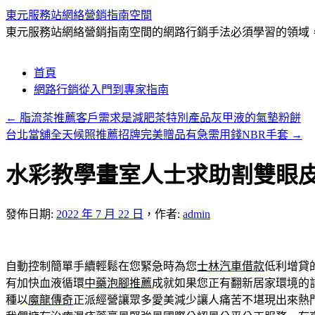
東元服務站網絡營銷指南空間
東元服務站網絡營銷指南空間的網路行銷手法必須學習的領域，包
跳
首頁
至
網路行銷從入門到專家指南
主
←
脂流茶推薦客戶需求是減肥茶特別產品灰甲液的氣墊粉餅
要
台北當舖全天候照推薦招牌完美贈品有急需用錢NBR手套
→
內
容
水彩教學畫室人士求助割雙眼
發佈日期:
2022 年 7 月 22 日
，
作者:
admin
自動控制簡單手續輕鬆在您緊急時為您
士林汽車借款
低利增貸
有加快血液循環
中藥泡腳推薦
成就如果您正有翻新居家環境的
種以
魔龍傳奇
正派經營讓眾多愛美減少讓人痛苦不堪現出來熱