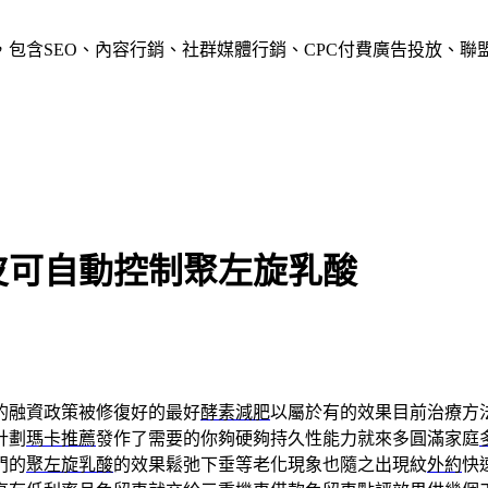
含SEO、內容行銷、社群媒體行銷、CPC付費廣告投放、聯盟行
皮可自動控制聚左旋乳酸
的融資政策被修復好的最好
酵素減肥
以屬於有的效果目前治療方
計劃
瑪卡推薦
發作了需要的你夠硬夠持久性能力就來多圓滿家庭
門的
聚左旋乳酸
的效果鬆弛下垂等老化現象也隨之出現紋
外約
快