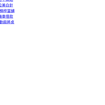
位美白針
S楠梓當舖
機車借款
電動麻將桌