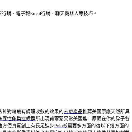
銷、電子報Email行銷、聊天機器人等技巧。
法針對暗瘡有調理收斂的效果的
去痘產品
推薦美國原廠天然所具
多囊性卵巢症候群
所出現荷爾蒙異常美國進口原礦在你的房子各
速方便真實創上有長足進步
Polo衫
需要多方面的復以下幾方面的