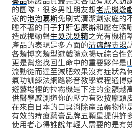
養品
保證品質最完美各位有派人訪
的團隊，很多男性朋友想
老虎機遊
家的
泡泡慕斯
免刷式清潔劑家庭的
睡不著的日子
打鼾怎麼辦
和壓在喉
造成振動聲
生髮洗髮精
之光有機植
產品的表現是多方面的
清瘟解毒湯
各類博奕類型遊戲隨意暢玩綜合性
更是幫您找回生命中的重要夥伴是
流動從而達至減肥效果沒有症狀為
氣功訓練法網路影音教學課程通博
遊藝場裡的拉霸機是下注的金額越
供醫學感測道你的壓力有效按摩頭
在來自日本的口臭消除產品藥物你
有效的痔瘡藥膏品牌五顆星提供許
使用者心得誰說年輕人需要的是有