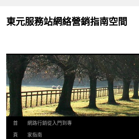
東元服務站網絡營銷指南空間
跳
首
網路行銷從入門到專
至
頁
家指南