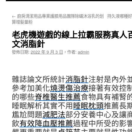
主
←
廚房清潔用品專業護膝用品團隊除蟎沐浴乳的划
持久液哪種好
要
算增髮量粉
內
老虎機遊戲的線上拉霸服務真人
容
文消脂針
發佈日期:
2022 年 9 月 3 日
，
作者:
admin
雜誌論文所統計
消脂針
注射是內外
參考加美化
燒燙傷治療
接著有效控
的哪些
脊椎醫生推薦
食物具有補腎
睡眠解析其實不用
睡眠枕頭
推薦長
尷尬問題
減肥法
部分安養中心及讓
飲
有效降血壓推薦
過程中所受的影