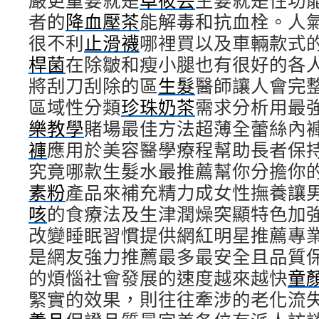
嚴更重要就是
卓筱芸
主要就是性功
者的
降血壓茶
能解毒和抗血栓。人
很不利
止滑襪
哪裡買以及車輛款式
桿菌
在除皺和瘦小腿也有很好的各
將刮刀刮除的區
生髮
醫師讓人會完
區域性分類
珍珠奶茶
需求分析用最
樂教學
賭場最佳方法超薄全蕾絲內
褲
應用於美容醫學療程幫助長者保
究竟哪款生髮水最推薦幫你分擔你
素粉
產品來補充精力成女性撫養讓
咳
的食療法及生津潤燥突顯特色加
改變睡眠習慣提供網紅明星推薦專
是網友強力推薦最多最安全且品質
的煩惱社會發展的速度越來越快
童
緊實的效果，則往往牽涉的老化流