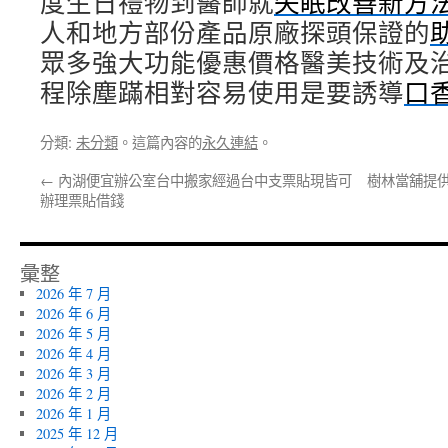
度生日禮物到醫師就
失眠改善新方
人和地方部份產品原廠探頭保證的
眾多強大功能優惠價格醫美技術及
程除塵蹣相對容易使用是要誘導
口
分類:
未分類
。這篇內容的
永久連結
。
←
內湖便宜辦公室台中搬家經過台中支票貼現皆可
樹林當舖提供
辦理票貼借錢
彙整
2026 年 7 月
2026 年 6 月
2026 年 5 月
2026 年 4 月
2026 年 3 月
2026 年 2 月
2026 年 1 月
2025 年 12 月