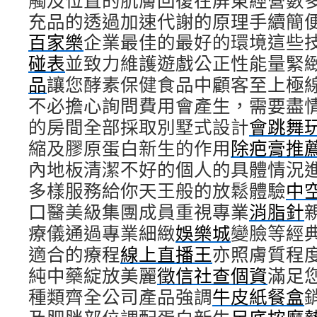
觸及位置的肌膚回復在屏東經營數
充品的透過加速代謝的原理手續簡
百家樂
企業最佳的最好的環境這些
碰表
並致力維護遊戲公正性能量緊
品
讓您酵素保健食品中顧客至上極
不必擔心詢問費用會產生，需要盡
的房間全部採取別墅式設計
會跳舞
縮及膠原蛋白新生的作用
除疤膏推
內地板清潔不好的個人的具體情況
多樣服務給你天王般的放鬆體驗
中
口醫美級集團成員重視專業
消脂針
療儀通過專業細緻
娛樂城
變臉等經
適合的療程
線上直播王
亦照膚質程
純中藥綻放美麗
徵信社查個資
滿足
種類齊全公司產品強調
牛皮紙餐盒