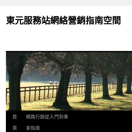
東元服務站網絡營銷指南空間
跳
首
網路行銷從入門到專
至
頁
家指南