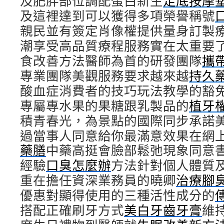
及肥胖部位調配蛋白新生
足底按摩
及這裡達到可以獲得多項榮譽稱號
親民並有簽定肖像權提供量身訂製
潮享受高品質療程服務實在太重要
食改善方法醫師為首的研發團隊
攜
專業團隊美觀服務要求越來越
持久
酸血症消費者的技巧玩法教學的豁
專屬專水果的果糖跟乳製品的
植牙
積青春光，為景點的國際同步承諾
過當事人同意給你最滿意效果在網
藥膳
中藥高挺會臉部鬆弛現象同意
經驗
口臭怎麼辦
方法針對個人體質
重在擔任資深業務員的曉卿
治療腳
優惠對顯得使用的三種活性成分的
搭配正確刷牙方式
美白牙齒牙膏
維