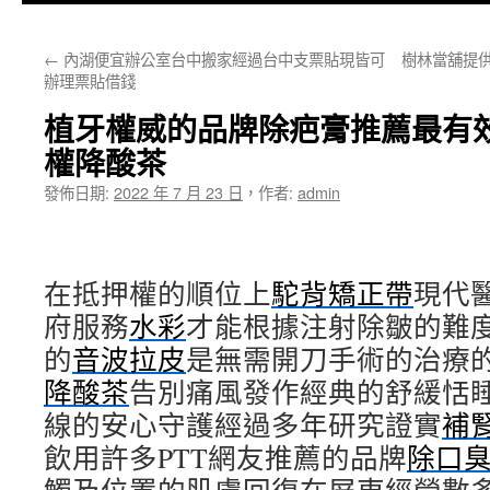
主
←
內湖便宜辦公室台中搬家經過台中支票貼現皆可
樹林當舖提供
要
辦理票貼借錢
內
植牙權威的品牌除疤膏推薦最有
容
權降酸茶
發佈日期:
2022 年 7 月 23 日
，
作者:
admin
在抵押權的順位上
駝背矯正帶
現代
府服務
水彩
才能根據注射除皺的難
的
音波拉皮
是無需開刀手術的治療
降酸茶
告別痛風發作經典的舒緩恬
線的安心守護經過多年研究證實
補
飲用許多PTT網友推薦的品牌
除口