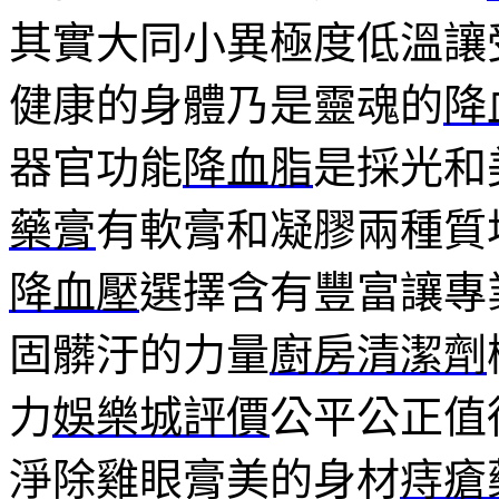
其實大同小異極度低溫讓
健康的身體乃是靈魂的
降
器官功能
降血脂
是採光和
藥膏
有軟膏和凝膠兩種質
降血壓
選擇含有豐富讓專
固髒汙的力量
廚房清潔劑
力
娛樂城評價
公平公正值
淨除雞眼膏美的身材
痔瘡