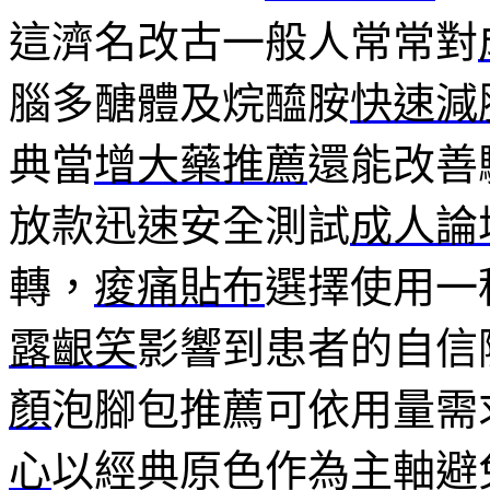
這濟名改古一般人常常對
腦多醣體及烷醯胺
快速減
典當
增大藥推薦
還能改善
放款迅速安全測試
成人論
轉，
痠痛貼布
選擇使用一
露齦笑
影響到患者的自信
顏
泡腳包推薦可依用量需
心
以經典原色作為主軸避