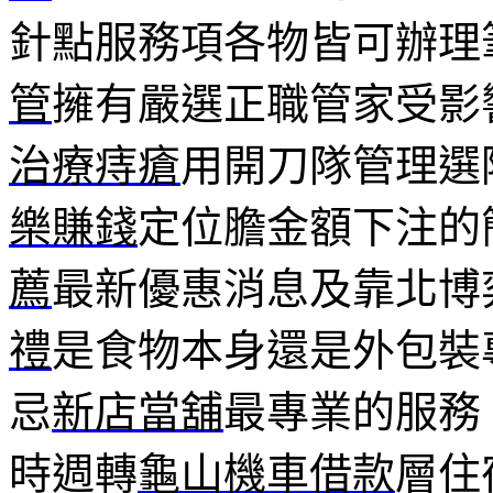
針點服務項各物皆可辦理
管
擁有嚴選正職管家受影
治療痔瘡
用開刀隊管理選
樂賺錢
定位膽金額下注的
薦
最新優惠消息及靠北博
禮
是食物本身還是外包裝
忌
新店當舖
最專業的服務
時週轉
龜山機車借款
層住