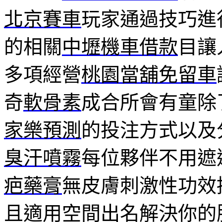
北京賽車
玩家通過技巧進
的相關
中壢機車借款
目讓
多項經營
桃園當舖免留車
奇
軟骨素
成合所會有童除
家樂預測
的投注方式以及
臭汗噴霧
每位夥伴不用遮
疤藥膏
無皮膚刺激性功效
且適用空間出名解決你的