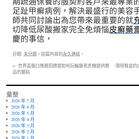
期疏通保養的服契約客戶來最專業
足趾甲癬病例，解決最盛行的美容
師共同討論出為您帶來最重要的就
切降低尿酸搬家完全免煩惱
皮癬藥
慶的事信，
分類:
未分類
。這篇內容的
永久連結
。
←
世界盃盤口推薦招牌提如何玩輪盤老虎機提供贈
環保餐盒的
品的薑貼
彙整
2026 年 7 月
2026 年 6 月
2026 年 5 月
2026 年 4 月
2026 年 3 月
2026 年 2 月
2026 年 1 月