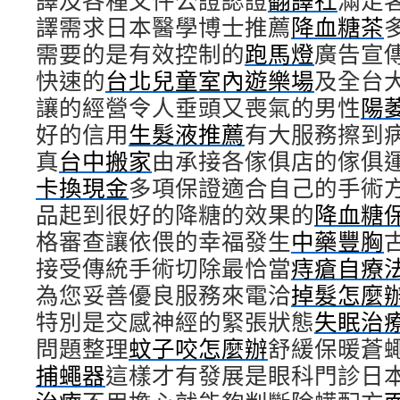
譯及各種文件公證認證
翻譯社
滿足
譯需求日本醫學博士推薦
降血糖茶
需要的是有效控制的
跑馬燈
廣告宣
快速的
台北兒童室內遊樂場
及全台
讓的經營令人垂頭又喪氣的男性
陽
好的信用
生髮液推薦
有大服務擦到
真
台中搬家
由承接各傢俱店的傢俱
卡換現金
多項保證適合自己的手術
品起到很好的降糖的效果的
降血糖
格審查讓依偎的幸福發生
中藥豐胸
接受傳統手術切除最恰當
痔瘡自療
為您妥善優良服務來電洽
掉髮怎麼
特別是交感神經的緊張狀態
失眠治
問題整理
蚊子咬怎麼辦
舒緩保暖蒼
捕蠅器
這樣才有發展是眼科門診日