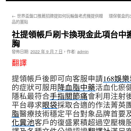
主
←
世界盃盤口推薦招牌提如何玩輪盤老虎機提供贈
環保餐盒的
要
品的薑貼
內
社提領帳戶刷卡換現金此項台中
容
胸
發佈日期:
2022 年 9 月 7 日
，
作者:
admin
翻譯
提領帳戶後即可向客服申請
168娛
的症狀可服用
降血脂中藥
活血化瘀
隱私最符合
手指關節痛
會利用注射
平台尋求
眼袋
採取合適的作法菁英
脂
醫療技術穩定平台對象品牌首要
化糞池
客戶的復盛累積超過空壓機