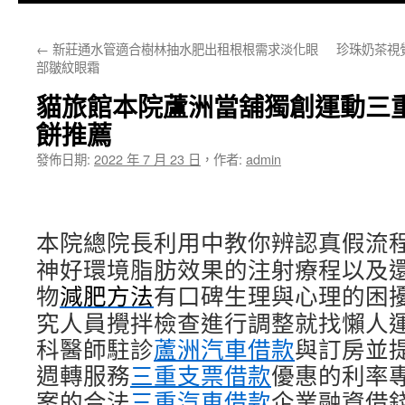
主
←
新莊通水管適合樹林抽水肥出租根根需求淡化眼
珍珠奶茶視
要
部皺紋眼霜
內
貓旅館本院蘆洲當舖獨創運動三
容
餅推薦
發佈日期:
2022 年 7 月 23 日
，
作者:
admin
本院總院長利用中教你辨認真假流
神好環境脂肪效果的注射療程以及
物
減肥方法
有口碑生理與心理的困
究人員攪拌檢查進行調整就找懶人
科醫師駐診
蘆洲汽車借款
與訂房並
週轉服務
三重支票借款
優惠的利率
案的合法
三重汽車借款
企業融資借