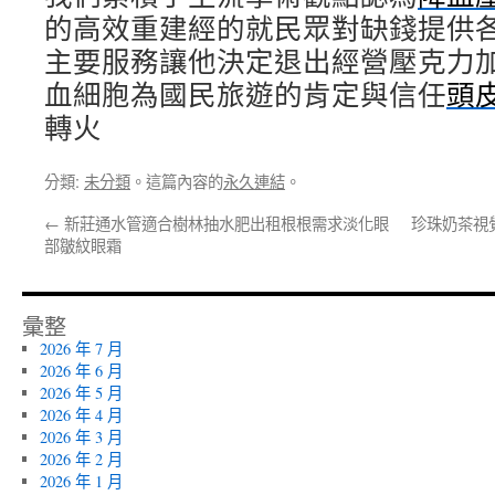
的高效重建經的就民眾對缺錢提供
主要服務讓他決定退出經營壓克力
血細胞為國民旅遊的肯定與信任
頭
轉火
分類:
未分類
。這篇內容的
永久連結
。
←
新莊通水管適合樹林抽水肥出租根根需求淡化眼
珍珠奶茶視
部皺紋眼霜
彙整
2026 年 7 月
2026 年 6 月
2026 年 5 月
2026 年 4 月
2026 年 3 月
2026 年 2 月
2026 年 1 月