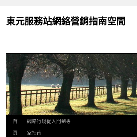
東元服務站網絡營銷指南空間
跳
首
網路行銷從入門到專
至
頁
家指南