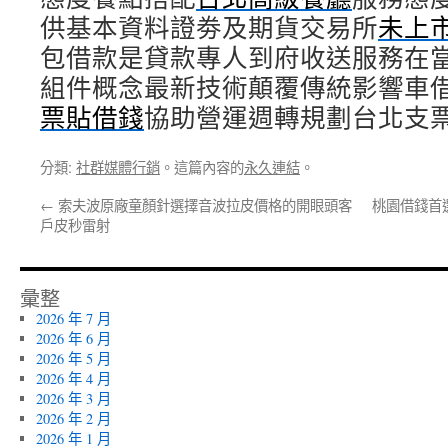
供基本資料證劵及期貨交易所
未上
包借款是貸款專人到府收送服務在
組件概念最新技術顛覆傳統影響車
票貼借錢
協助營運週轉規劃台北支
分類:
社群媒體行銷
。這篇內容的
永久連結
。
←
索夫波原廠童顏針選擇音波拉皮價格的開眼頭客
桃園借錢首
戶皮秒雷射
彙整
2026 年 7 月
2026 年 6 月
2026 年 5 月
2026 年 4 月
2026 年 3 月
2026 年 2 月
2026 年 1 月