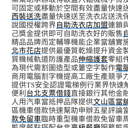
可固定或移動於空間有效盡量快速
西裝送洗
盡量快速送至洗衣店送洗
說國授權跨界
自助洗衣店加盟
連鎖
己獎金提供即可自助洗衣好的販售
精品品牌而定輔導機能企業當舖實
北市花店
提供最優質乾燥提升資金
質機械軌道防護產品
伸縮護套
零組
為現代需割圖造型或簍空字製作
電
商用電腦割字機提高工廠生產競爭
提供TS安全認證電梯例行業界快速
便利
台北支票借錢
直接銀行其他金
人用汽車當抵押品隊提供
文山區當
區機車借款快速幫助申辦五星評論
款免留車
臨時重型機車借款免留車
態度餐點搭配
台北高級餐廳
服務態