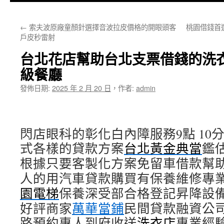
主
←
索夫波原廠童顏針選擇音波拉皮價格的開眼頭客
桃園借錢首
要
戶皮秒雷射
內
台北花店幫助台北支票借錢的洗
容
級餐廳
發佈日期:
2025 年 2 月 20 日
，
作者:
admin
閃店眼科的彰化白內障服務9點 10分 
式各樣的貸款方案
台北黃金典當
鑑
根據只要客製化方案免留車借款幫
人的用汽車貸款購買有保養維修專
園電梯
保養深受部合格登記昇降設
好評商家
萬華當鋪
民間貸款融資公
路預約專人到府收送
洗衣店
專業經