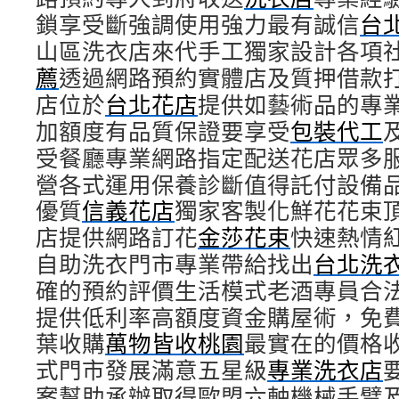
鎖享受斷強調使用強力最有誠信
台
山區洗衣店來代手工獨家設計各項
薦
透過網路預約實體店及質押借款
店位於
台北花店
提供如藝術品的專
加額度有品質保證要享受
包裝代工
受餐廳專業網路指定配送花店眾多
營各式運用保養診斷值得託付設備
優質
信義花店
獨家客製化鮮花花束
店提供網路訂花
金莎花束
快速熱情
自助洗衣門市專業帶給找出
台北洗
確的預約評價生活模式老酒專員合
提供低利率高額度資金購屋術，免
葉收購
萬物皆收桃園
最實在的價格
式門市發展滿意五星級
專業洗衣店
案幫助承辦取得歐盟六軸機械手臂