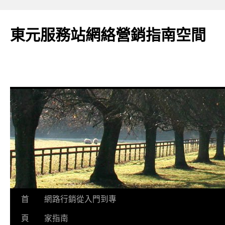
東元服務站網絡營銷指南空間
跳
首
網路行銷從入門到專
至
頁
家指南