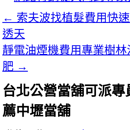
內
容
←
索夫波找植髮費用快速
透天
靜電油煙機費用專業樹林
肥
→
台北公營當舖可派專
薦中壢當舖