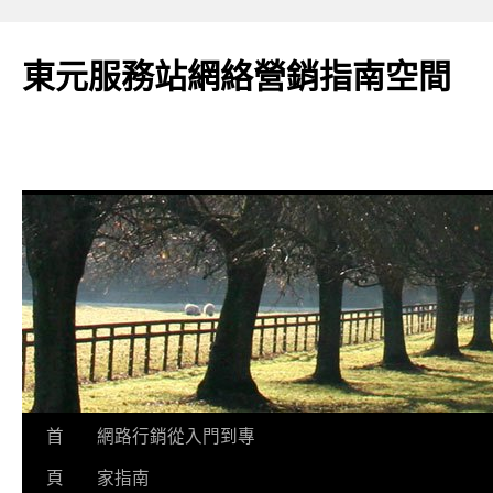
東元服務站網絡營銷指南空間
跳
首
網路行銷從入門到專
至
頁
家指南