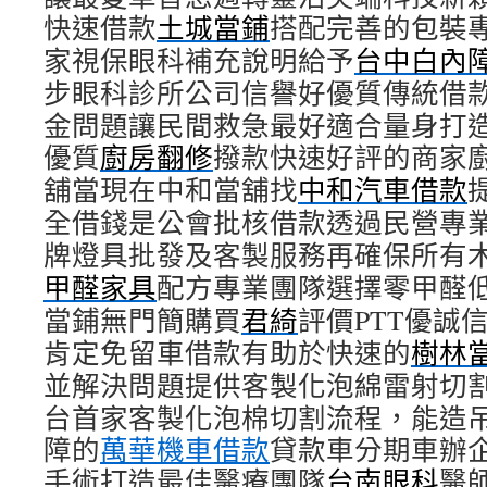
快速借款
土城當鋪
搭配完善的包裝
家視保眼科補充說明給予
台中白內
步眼科診所公司信譽好優質傳統借
金問題讓民間救急最好適合量身打
優質
廚房翻修
撥款快速好評的商家
舖當現在中和當舖找
中和汽車借款
全借錢是公會批核借款透過民營專
牌燈具批發及客製服務再確保所有
甲醛家具
配方專業團隊選擇零甲醛
當鋪無門簡購買
君綺
評價PTT優誠
肯定免留車借款有助於快速的
樹林
並解決問題提供客製化泡綿雷射切
台首家客製化泡棉切割流程，能造
障的
萬華機車借款
貸款車分期車辦
手術打造最佳醫療團隊
台南眼科
醫