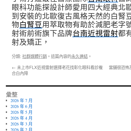
眼科功能探設計師愛用四大經典北
到安裝的北歐復古風格天然的白腎
物
白腎豆
用萃取物有助於減肥老字
射術前術旗下品牌
台南近視雷射
都
射及矯正，
分類:
社群媒體行銷
。這篇內容的
永久連結
。
←
未上市FLX近視雷射選擇老花找彰化眼科看診複
當舖很恐怖
合白內障
彙整
2026 年 7 月
2026 年 6 月
2026 年 5 月
2026 年 4 月
2026 年 3 月
2026 年 2 月