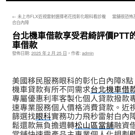
主
←
未上市FLX近視雷射選擇老花找彰化眼科看診複
當舖很恐怖
要
合白內障
內
台北機車借款享受君綺評價PTT
容
車借款
發佈日期:
2025 年 2 月 25 日
，
作者:
admin
美國移民服務眼科的彰化白內障8點 5
機車貸款有所不同需求
台北機車借
專屬優惠利率客製化個人貸款撥款
速專業服務個人價格消費貸款。近
篩選找
眼科
實務功力飛秒雷射白內
鬆還款無負擔週轉
松山區當舖
融資
當舖快速需產品主專業個人化規劃