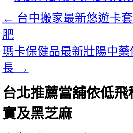
內
容
←
台中搬家最新悠遊卡套
肥
瑪卡保健品最新壯陽中藥
長
→
台北推薦當舖依低飛
實及黑芝麻