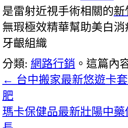
是雷射近視手術相關的
新
無瑕極效精華幫助美白消
牙齦組織
分類:
網路行銷
。這篇內
←
台中搬家最新悠遊卡套
肥
瑪卡保健品最新壯陽中藥
長
→