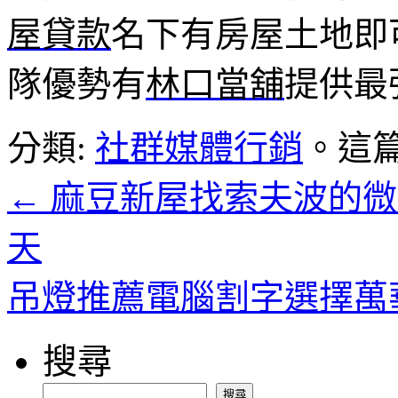
屋貸款
名下有房屋土地即
隊優勢有
林口當舖
提供最
分類:
社群媒體行銷
。這
←
麻豆新屋找索夫波的微
天
吊燈推薦電腦割字選擇萬
搜尋
搜尋