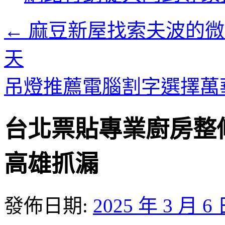
內
容
←
麻豆新屋找索夫波的微
天
吊燈推薦電腦割字選擇萬
台北票貼專業廚房整
高雄抓漏
發佈日期:
2025 年 3 月 6