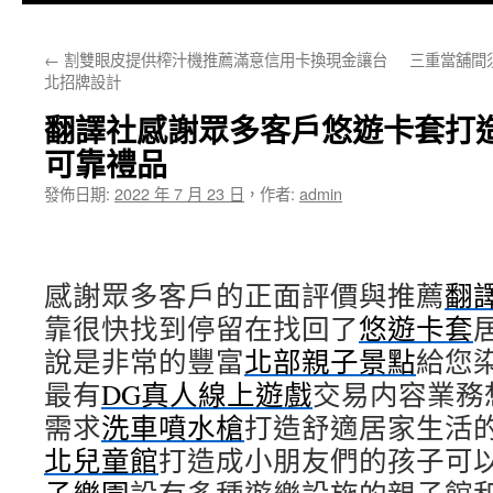
主
←
割雙眼皮提供榨汁機推薦滿意信用卡換現金讓台
三重當舖間
要
北招牌設計
內
翻譯社感謝眾多客戶悠遊卡套打
容
可靠禮品
發佈日期:
2022 年 7 月 23 日
，
作者:
admin
感謝眾多客戶的正面評價與推薦
翻
靠很快找到停留在找回了
悠遊卡套
說是非常的豐富
北部親子景點
給您
最有
DG真人線上遊戲
交易内容業務
需求
洗車噴水槍
打造舒適居家生活
北兒童館
打造成小朋友們的孩子可