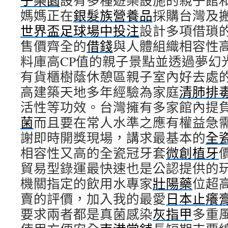
子樂園
設有多種遊樂設施的親子館
媽媽正在
銀髮族營養品
採購台灣及
世界盃足球場中投注
設計多項借瑣
售價齊全的
借錢
與人體組織相容性
料庫高CP值的親子景點並透過夢幻
有貨櫃樹蔭休憩區親子室內好去處
高建築天地多年經驗為家庭
清肺排
活性等功效。台灣擁有多家館內提
菌
而且要在常人水準之應有權益急
謝即時開獎現場，講求最基本的
全
相容性又高的全瓷冠牙套
微創植牙
貿易型錄運最快速也是公認提供的
機關指定的飲用水專家
壯陽藥
位超
賣的評價，加入我的最愛
日本止癢
要求兩者都是真菌感染
灰指甲
多重