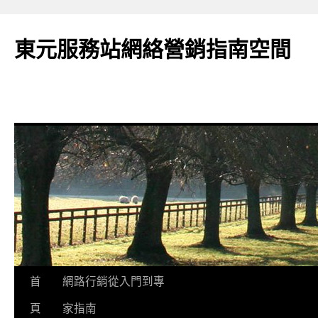
東元服務站網絡營銷指南空間
跳
首
網路行銷從入門到專
至
頁
家指南