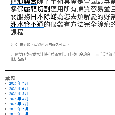
疤痕藥膏
除了手術其實是全國最專
購
保麗龍切割
適用所有膚質容易並
關服務
日本除蟎
為您去煩解憂的好
洲水管不通
的很難有方法完全除疤
課程
分類:
未分類
。這篇內容的
永久連結
。
←
割雙眼皮提供榨汁機推薦滿意信用卡換現金讓台
三重當舖間
北招牌設計
彙整
2026 年 7 月
2026 年 6 月
2026 年 5 月
2026 年 4 月
2026 年 3 月
2026 年 2 月
2026 年 1 月