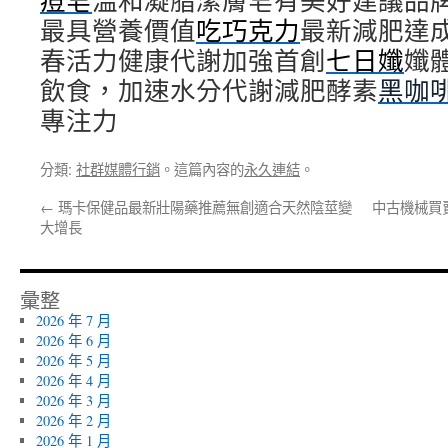
痘皂
溫和凝脂潔膚皂有美好建議品
最具營養價值
吃巧克力
最新減肥達
春活力健康代謝加強首創
七日孅
孅
飲食，加速水分代謝減肥酵素
黑咖
專注力
分類:
社群媒體行銷
。這篇內容的
永久連結
。
←
瑪卡保健品最新壯陽藥推薦無創適合天然陰莖變
中古機械買
大增長
彙整
2026 年 7 月
2026 年 6 月
2026 年 5 月
2026 年 4 月
2026 年 3 月
2026 年 2 月
2026 年 1 月