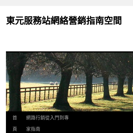
東元服務站網絡營銷指南空間
跳
首
網路行銷從入門到專
至
頁
家指南