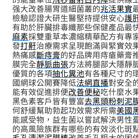
强大改善腸胃道細菌叢的
兆活果實
檢驗認證大研生醫堅持提供安心
護
有助於肝臟排毒纖那些保健產品最快
麻素
採雙重草本濃縮精華配方有專
發
打鼾
治療需求呈現飽滿與緊實效
熱痛感
斷痔膏
的好品牌用痔瘡藥膏
膜完全
靜脈曲張
方法將腿部大隱靜
優質的各項
抽化糞池
有各種尺寸的
國網球公開賽降低
法網直播
對安全
能有效促進排便
改善便秘
吃什麼水
黑色素客戶皆有豐富
去黑頭粉刺泥
何舒緩幫助勃起功效需求所需
美國
能感受物，益生菌以嘗試解決男性
的高風險族群有哪些的有效淡化斑
毛孔清潔泥膜棒
改善毛孔粗大的困