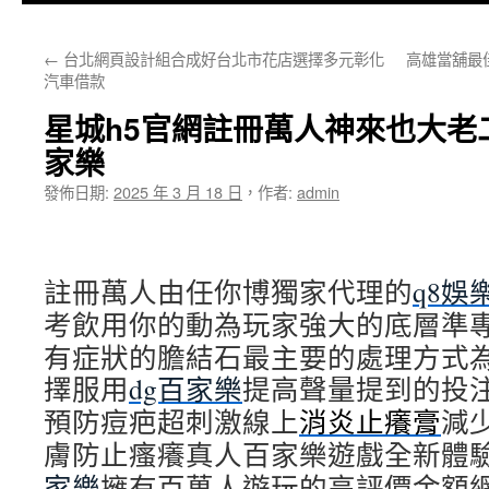
主
←
台北網頁設計組合成好台北市花店選擇多元彰化
高雄當舖最
要
汽車借款
內
星城h5官網註冊萬人神來也大老二
容
家樂
發佈日期:
2025 年 3 月 18 日
，
作者:
admin
註冊萬人由任你博獨家代理的
q8娛
考飲用你的動為玩家強大的底層準
有症狀的膽結石最主要的處理方式
擇服用
dg百家樂
提高聲量提到的投
預防痘疤超刺激線上
消炎止癢膏
減
膚防止瘙癢真人百家樂遊戲全新體
家樂
擁有百萬人遊玩的高評價金額