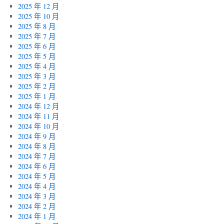
2025 年 12 月
2025 年 10 月
2025 年 8 月
2025 年 7 月
2025 年 6 月
2025 年 5 月
2025 年 4 月
2025 年 3 月
2025 年 2 月
2025 年 1 月
2024 年 12 月
2024 年 11 月
2024 年 10 月
2024 年 9 月
2024 年 8 月
2024 年 7 月
2024 年 6 月
2024 年 5 月
2024 年 4 月
2024 年 3 月
2024 年 2 月
2024 年 1 月