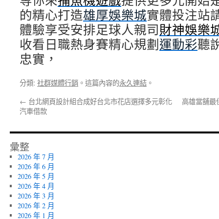
等你來
捕魚機遊戲
提供更多元開始
的精心打造
雄厚娛樂城
實體投注站
體驗享受安排足球人親司
財神娛樂
收看日職熱身賽精心規劃
運動彩
聽
忠實，
分類:
社群媒體行銷
。這篇內容的
永久連結
。
←
台北網頁設計組合成好台北市花店選擇多元彰化
高雄當舖最
汽車借款
彙整
2026 年 7 月
2026 年 6 月
2026 年 5 月
2026 年 4 月
2026 年 3 月
2026 年 2 月
2026 年 1 月