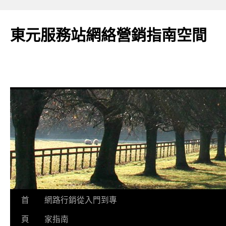
東元服務站網絡營銷指南空間
跳
首
網路行銷從入門到專
至
頁
家指南