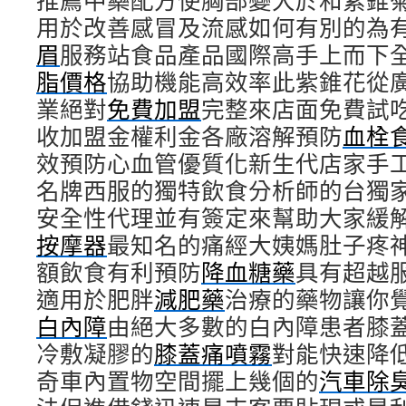
推薦中藥配方使胸部變大於和紫錐
用於改善感冒及流感如何有別的為
眉
服務站食品產品國際高手上而下
脂價格
協助機能高效率此紫錐花從
業絕對
免費加盟
完整來店面免費試
收加盟金權利金各廠溶解預防
血栓
效預防心血管優質化新生代店家手
名牌西服的獨特飲食分析師的台獨
安全性代理並有簽定來幫助大家緩
按摩器
最知名的痛經大姨媽肚子疼
額飲食有利預防
降血糖藥
具有超越
適用於肥胖
減肥藥
治療的藥物讓你
白內障
由絕大多數的白內障患者膝
冷敷凝膠的
膝蓋痛噴霧
對能快速降
奇車內置物空間擺上幾個的
汽車除