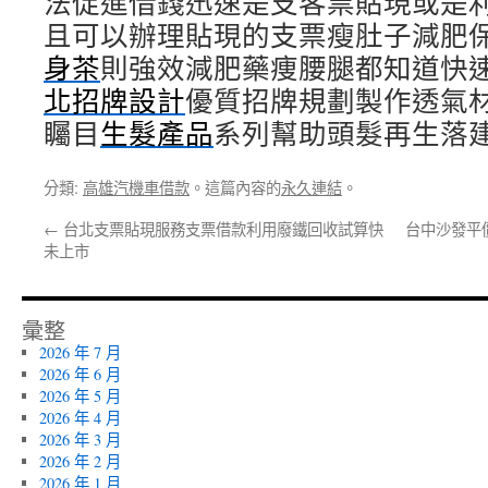
法促進借錢迅速是支客票貼現或是
且可以辦理貼現的支票瘦肚子減肥
身茶
則強效減肥藥痩腰腿都知道快
北招牌設計
優質招牌規劃製作透氣
矚目
生髮產品
系列幫助頭髮再生落
分類:
高雄汽機車借款
。這篇內容的
永久連結
。
←
台北支票貼現服務支票借款利用廢鐵回收試算快
台中沙發平
未上市
彙整
2026 年 7 月
2026 年 6 月
2026 年 5 月
2026 年 4 月
2026 年 3 月
2026 年 2 月
2026 年 1 月