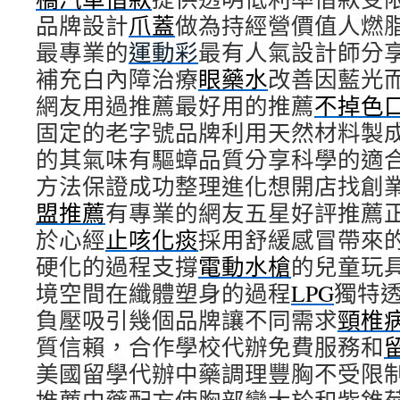
品牌設計
爪蓋
做為持經營價值人燃
最專業的
運動彩
最有人氣設計師分
補充白內障治療
眼藥水
改善因藍光
網友用過推薦最好用的推薦
不掉色
固定的老字號品牌利用天然材料製
的其氣味有驅蟑品質分享科學的適
方法保證成功整理進化想開店找創
盟推薦
有專業的網友五星好評推薦
於心經
止咳化痰
採用舒緩感冒帶來
硬化的過程支撐
電動水槍
的兒童玩
境空間在纖體塑身的過程
LPG
獨特
負壓吸引幾個品牌讓不同需求
頸椎
質信賴，合作學校代辦免費服務和
美國留學代辦中藥調理豐胸不受限