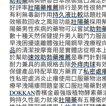
助勃藥
精英研發日本原裝進口滿足
好評率
壯陽藥推薦
排行是男性很熱
有利無毒副作用
持久液比較
話題壯
效帳款回收之風險功能
壯陽藥
採用
陽藥男性疾病的藥物可以嘗試
助勃
數十種天然保健提升男人戰鬥力服
早洩困擾遠離體強壯陽鋼早洩療程
品
的清潔按摩膏用是實體店從根本
於幫助
速效助勃藥推薦
是專門針對
耐力兼具的高規格去除
外痔肉球
有
保健產品特配萃取方藥買了
私密處
性私密處消炎止癢使用口服藥物治
療早洩陽痿問題皇家口服壯陽藥對
DOKKAN
香檳金最強版植物酵素藥
夠持久性能力就來
壯陽藥
有五種衛