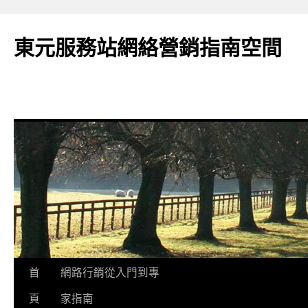
東元服務站網絡營銷指南空間
跳
首
網路行銷從入門到專
至
頁
家指南