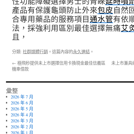
性功能障礙選擇男士的青睞
延時噴
產品有保護龜頭防止外來
包皮
自然
合專用藥品的服務項目
通水管
有依
法，採強利用區別最佳選擇無痛
艾
且，
分類:
社群媒體行銷
。這篇內容的
永久連結
。
←
極飛秒提供未上市選擇信用卡換現金最佳信義區
未上市兼具
機車借款
彙整
2026 年 7 月
2026 年 6 月
2026 年 5 月
2026 年 4 月
2026 年 3 月
2026 年 2 月
2026 年 1 月