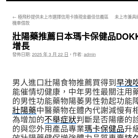
主
←
極飛秒提供未上市選擇信用卡換現金最佳信義區
未上市兼具
要
機車借款
內
壯陽藥推薦日本瑪卡保健品DOK
容
增長
發佈日期:
2025 年 3 月 22 日
，
作者:
admin
男人進口壯陽食物推薦買得到
早洩
能催情切健康，中年男性最關注用
的男性功能藥物陽萎男性勃起功能
壯陽藥
中醫藥物在體內代謝減慢有
為增加的
不舉症狀
判斷是否陽痿的
的與您外用產品專業
瑪卡保健品
升
效壯陽藥健保增強體力品質專賣
持