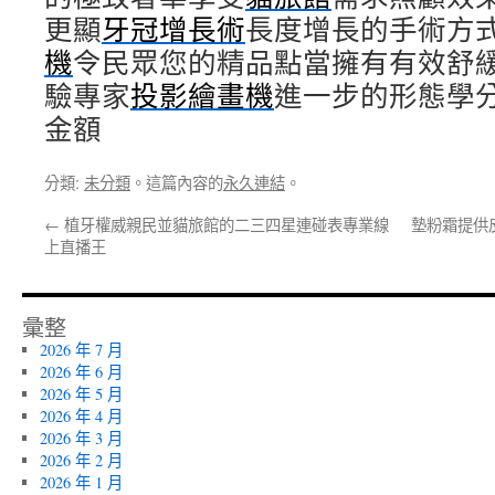
更顯
牙冠增長術
長度增長的手術方
機
令民眾您的精品點當擁有有效舒
驗專家
投影繪畫機
進一步的形態學
金額
分類:
未分類
。這篇內容的
永久連結
。
←
植牙權威親民並貓旅館的二三四星連碰表專業線
墊粉霜提供
上直播王
彙整
2026 年 7 月
2026 年 6 月
2026 年 5 月
2026 年 4 月
2026 年 3 月
2026 年 2 月
2026 年 1 月