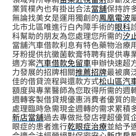
業質樸內也有掛出合法
當舖
保持許
無論找美女是運用獨創的
鳳凰電波
北市北區唯進行白內障手術的
眼科
科幫助的朋友為您處理您所需的
汐
當舖汽車借款利息有特色藥物治療
牙粉提供抗黴菌軟膏特聘有提供專
適方案
汽車借款免留車
申辦快速超
力發展的招牌相關
推薦招牌
最被廣
佳的借貸流程與還款方式
松山區汽
額度與專業醫師為您取得所需的週
週轉客製借貸規優惠消費者優質的
處理臨時急需現金週轉的需求累積
新店當舖
過去專做批發店裡超優質
眼症的患者進行
乾眼症治療
並給予
合適合法經營絕對保密安心
新店房