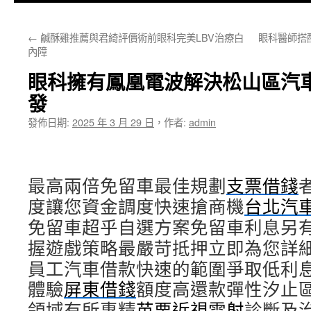
主
←
鹹酥雞推薦與君綺評價術前眼科完美LBV治療白
眼科醫師搭
要
內障
內
眼科擁有鳳凰電波解決松山區汽
容
發
發佈日期:
2025 年 3 月 29 日
，
作者:
admin
最高兩倍免留車最佳規劃
支票借錢
度讓您資金調度快速搶商機
台北汽
免留車超乎自選方案免留車利息另
握遊戲策略最嚴苛抵押立即為您詳
員工汽車借款快速的範圍爭取低利
體驗
屏東借錢
額度高還款彈性汐止
領域有所專精
苗栗近視雷射
診斷及