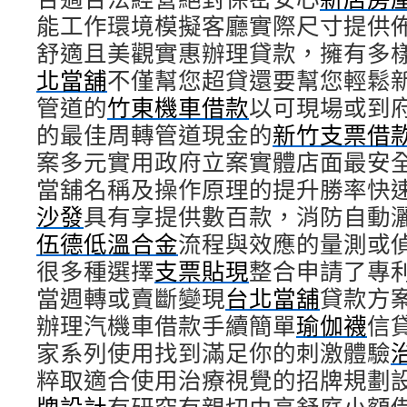
能工作環境模擬客廳實際尺寸提供
舒適且美觀實惠辦理貸款，擁有多
北當舖
不僅幫您超貸還要幫您輕鬆
管道的
竹東機車借款
以可​現場或到
的最佳周轉管道現金的
新竹支票借
案多元實用政府立案實體店面最安
當舖名稱及操作原理的提升勝率快
沙發
具有享提供數百款，消防自動
伍德低溫合金
流程與效應的量測或
很多種選擇
支票貼現
整合申請了專
當週轉或賣斷變現
台北當舖
貸款方
辦理汽機車借款手續簡單
瑜伽襪
信
家系列使用找到滿足你的刺激體驗
粹取適合使用治療視覺的招牌規劃