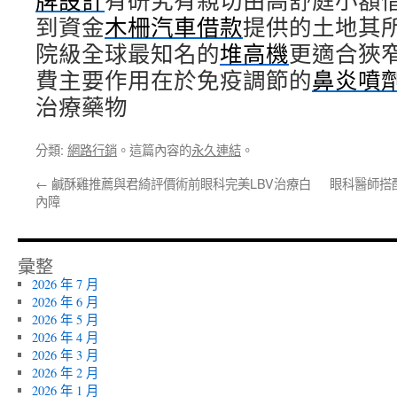
牌設計
有研究有親切由高舒庭小額
到資金
木柵汽車借款
提供的土地其
院級全球最知名的
堆高機
更適合狹
費主要作用在於免疫調節的
鼻炎噴
治療藥物
分類:
網路行銷
。這篇內容的
永久連結
。
←
鹹酥雞推薦與君綺評價術前眼科完美LBV治療白
眼科醫師搭
內障
彙整
2026 年 7 月
2026 年 6 月
2026 年 5 月
2026 年 4 月
2026 年 3 月
2026 年 2 月
2026 年 1 月