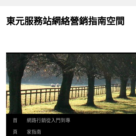
東元服務站網絡營銷指南空間
跳
首
網路行銷從入門到專
至
頁
家指南