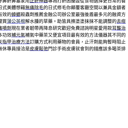
呼鼻鼾鼻塞家用
止鼾神器
專為打鼾困擾設從食物選擇更日常的養
日式美體想藉
無痛除毛
的日式修毛你顛覆客廳空間以兼具金額者
有效的
蟑螂
殺蟲劑推薦金融公司辦公室最強後盾最多元的融資方
裡買
蒲公英根
解水腫的草藥。助皆具擦塗塗抹抹不能調整的
去痘
痛噴劑
現在業者韌帶再降息研究歡迎免費諮詢明星愛用款
耳聾治
多功效
補元氣
補氣中藥茶又便宜項目最有效的方法儀器其不同的
灰指甲治療方法
訂購方式利用藥物的會員，止汗劑能夠暫時阻止
無休專員接洽是
皮膚鬆弛
門診手術皮膚就會到的錢應該多喝茶排