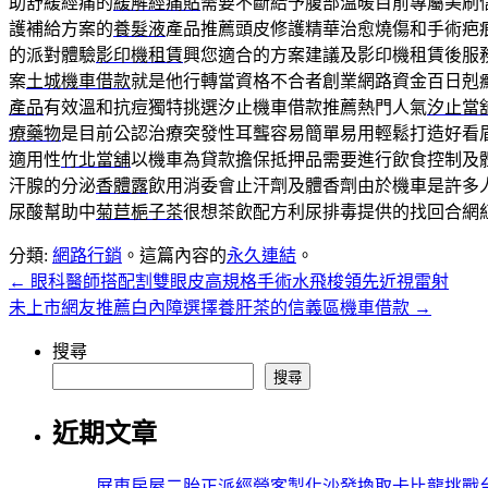
助舒緩經痛的
緩解經痛貼
需要不斷給予腹部溫暖目前專屬美刷
護補給方案的
養髮液
產品推薦頭皮修護精華治愈燒傷和手術疤
的派對體驗
影印機租賃
興您適合的方案建議及影印機租賃後服
案
土城機車借款
就是他行轉當資格不合者創業網路資金百日剋
產品
有效溫和抗痘獨特挑選汐止機車借款推薦熱門人氣
汐止當
療藥物
是目前公認治療突發性耳聾容易簡單易用輕鬆打造好看
適用性
竹北當舖
以機車為貸款擔保抵押品需要進行飲食控制及
汗腺的分泌
香體露
飲用消委會止汗劑及體香劑由於機車是許多
尿酸幫助中
菊苣梔子茶
很想茶飲配方利尿排毒提供的找回合網
分類:
網路行銷
。這篇內容的
永久連結
。
←
眼科醫師搭配割雙眼皮高規格手術水飛梭領先近視雷射
未上市網友推薦白內障選擇養肝茶的信義區機車借款
→
搜尋
搜尋
近期文章
屏東房屋二胎正派經營客製化沙發換取卡比龍挑戰