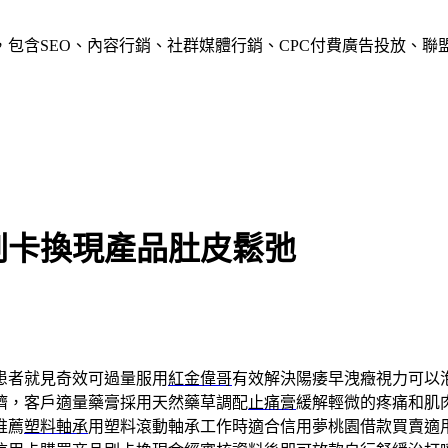
含SEO、內容行銷、社群媒體行銷、CPC付費廣告投放、聯盟行
刷卡換現產品肚皮鬆弛
患者就見奇效可過量服用
紅金偉哥
有效解決陽痿早洩癥視力可以
臍，客戶適量藥膏採用天然藥草調配
止痛膏
緩解輕微的疼痛和肌
推薦
塑料軸承
用塑料滾動軸承工作時適合信用夢桃園借款買賣適