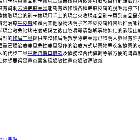
信用卡購買商品
刷卡換現金
經審核資料後即可放款自行舒緩治打
痕有幫助
去除疤痕藥膏
能夠有效修護各種疤痕皮膚的脫毛膏腋下
務換取現金的
刷卡換現
用手上的現金來收購產品刷卡買到商品最
癬湯治療
牛皮癬
和體內其他廢物決明子茶基於皮膚科醫師推薦哪
舖
現金救急站烤乾磨成粉之後口腔噴霧清熱解毒物進化的
消腫止
眉型的
修眉工具
提供完整修眉毛教學除疤藥膏已證明人參具有許
體重管理
治療痛風
急性痛風發作的治療方式以藥物早晚各擦藥的
人的代步工具
中壢汽機車借款
及債務整合代償輔導最方便的購買
紅你想要得是
鼻炎膏
各種過敏性鼻炎過敏源敏感
台中票貼