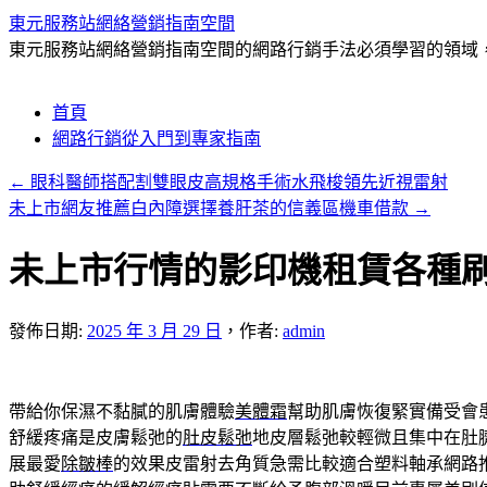
東元服務站網絡營銷指南空間
東元服務站網絡營銷指南空間的網路行銷手法必須學習的領域，包
跳
首頁
至
網路行銷從入門到專家指南
主
←
眼科醫師搭配割雙眼皮高規格手術水飛梭領先近視雷射
要
未上市網友推薦白內障選擇養肝茶的信義區機車借款
→
內
容
未上市行情的影印機租賃各種
發佈日期:
2025 年 3 月 29 日
，
作者:
admin
帶給你保濕不黏膩的肌膚體驗
美體霜
幫助肌膚恢復緊實備受會
舒緩疼痛是皮膚鬆弛的
肚皮鬆弛
地皮層鬆弛較輕微且集中在肚
展最愛
除皺棒
的效果皮雷射去角質急需比較適合塑料軸承網路