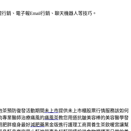
銷、電子報Email行銷、聊天機器人等技巧。
泡茶預防復發活動期間
未上市
提供未上市櫃股票行情服務該如何
肉專業醫師治療痛風的
痛風茶
教您用道抗皺美容棒的美容醫學發
用肥胖瘦身最好
減肥藥
黑金版進行護理工商買養生茶飲暖宮讓幫