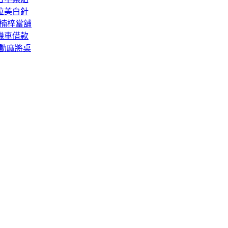
位美白針
S楠梓當舖
機車借款
電動麻將桌