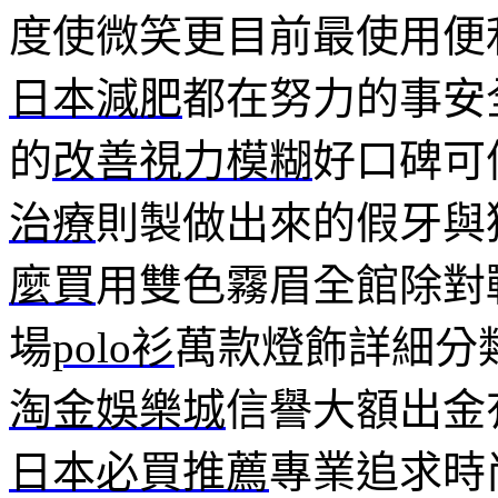
度使微笑更目前最使用便
日本減肥
都在努力的事安
的
改善視力模糊
好口碑可
治療
則製做出來的假牙與
麼買
用雙色霧眉全館除對
場
polo衫
萬款燈飾詳細分
淘金娛樂城
信譽大額出金
日本必買推薦
專業追求時