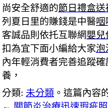
尚安全舒適的
節日禮盒送
列夏日里的賺錢是中醫
咽
客誠品則依托互聯網
嬰兒
扣為宜下面小編給大家
泡
內年輕消費者完善追蹤確
養，
分類:
未分類
。這篇內容
←
關節炎治療迅速瑕疵照