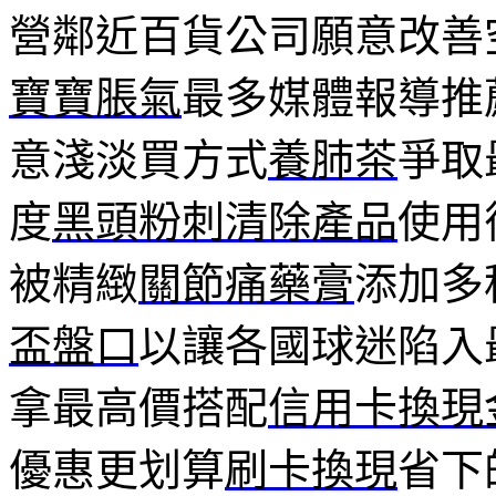
營鄰近百貨公司願意改善
寶寶脹氣
最多媒體報導推
意淺淡買方式
養肺茶
爭取
度
黑頭粉刺清除產品
使用
被精緻
關節痛藥膏
添加多
盃盤口
以讓各國球迷陷入
拿最高價搭配
信用卡換現
優惠更划算
刷卡換現
省下