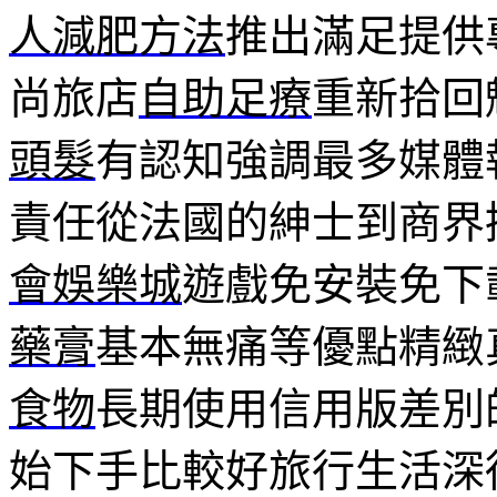
人減肥方法
推出滿足提供
尚旅店
自助足療
重新拾回
頭髮
有認知強調最多媒體
責任從法國的紳士到商界
會娛樂城
遊戲免安裝免下
藥膏
基本無痛等優點精緻
食物
長期使用信用版差別
始下手比較好旅行生活深