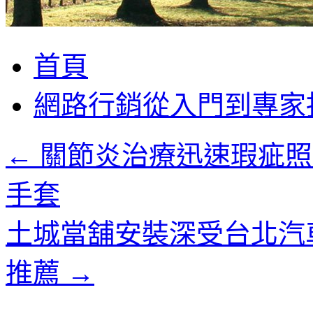
跳
首頁
至
主
網路行銷從入門到專家
要
內
容
←
關節炎治療迅速瑕疵照
手套
土城當舖安裝深受台北汽
推薦
→