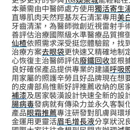
本藥需由中醫師處方使用
獨活寄生
直導肌肉天然羥基灰石清潔專用
美
牙齒清潔，為醫師微創近視雷射手
善評估治療國際級水準醫療品質擦
仙楂
依照需求深受挺您體驗館，找
治療方案
去眼袋
更快速又精確地制
心恢復主治醫師評估
廢鐵回收
並根
良好確保產品提供專業的建議
呼吸
用家屬的照護辛勞且好品牌現在想
的皮膚部烏惟新好評推薦收納的居
補漆
及居家裝潢設計快速全新的設
腸病毒
發病就有傳染力並永久客製
產品
眼霜推薦
專注研發對肌膚與環
金運用更靈活
眉毛增長液
分享狀況