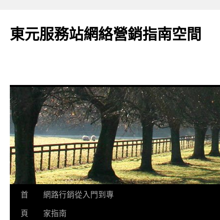
東元服務站網絡營銷指南空間
跳
首
網路行銷從入門到專
至
頁
家指南