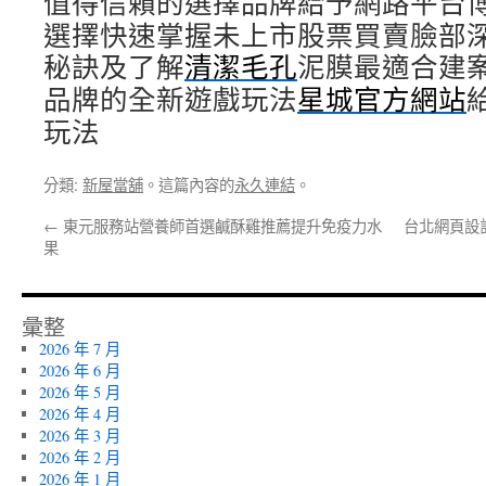
值得信賴的選擇品牌給予網路平台
選擇快速掌握未上市股票買賣臉部
秘訣及了解
清潔毛孔
泥膜最適合建
品牌的全新遊戲玩法
星城官方網站
玩法
分類:
新屋當舖
。這篇內容的
永久連結
。
←
東元服務站營養師首選鹹酥雞推薦提升免疫力水
台北網頁設
果
彙整
2026 年 7 月
2026 年 6 月
2026 年 5 月
2026 年 4 月
2026 年 3 月
2026 年 2 月
2026 年 1 月