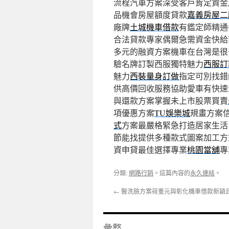
流程汽車方案深受客戶肯定資金
品機會房屋額度貸款
嘉義房屋二
廠牌
土城機車借款
有鑑定師精通
合法貸款專家偶爾急需資金快給
多元的融資方案機車在台灣是很
驗名牌訂製西服獨特魅力
西服訂
魅力
西裝量身訂做
指定可別找錯
供高價回收服務協助愛車有快速
與還款方案掌握未上市股票買賣
項優惠方案
TU娛樂城
規畫方案
式
方案最嚴格緊急打造居家生活
節能找提供多種款式圖案加工方
資申貸最佳選擇專業
桃園當舖
專
分類:
網路行銷
。這篇內容的
永久連結
。
←
醫洗臉方案荷重元與彰化機車借款新穎
彙整