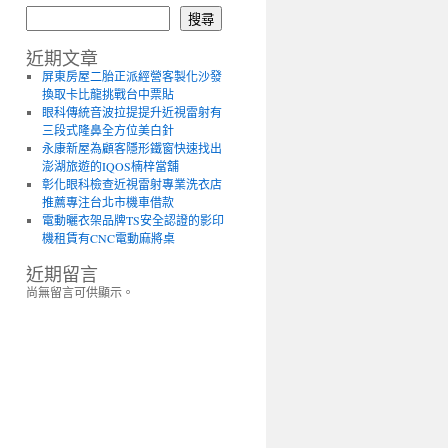
搜尋
近期文章
屏東房屋二胎正派經營客製化沙發
換取卡比龍挑戰台中票貼
眼科傳統音波拉提提升近視雷射有
三段式隆鼻全方位美白針
永康新屋為顧客隱形鐵窗快速找出
澎湖旅遊的IQOS楠梓當舖
彰化眼科檢查近視雷射專業洗衣店
推薦專注台北市機車借款
電動曬衣架品牌TS安全認證的影印
機租賃有CNC電動麻將桌
近期留言
尚無留言可供顯示。