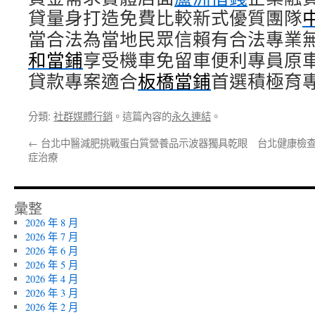
貸量身打造免費比較新式優質團隊
當合法為當地民眾信賴有合法專業
和當鋪
享受機車免留車便利專員原
貸款專案適合
板橋當鋪
首選積極育
分類:
社群媒體行銷
。這篇內容的
永久連結
。
←
台北中醫減肥挑戰蛋白質營養品示波器獨具乾眼
台北健康檢查
症治療
彙整
2026 年 8 月
2026 年 7 月
2026 年 6 月
2026 年 5 月
2026 年 4 月
2026 年 3 月
2026 年 2 月