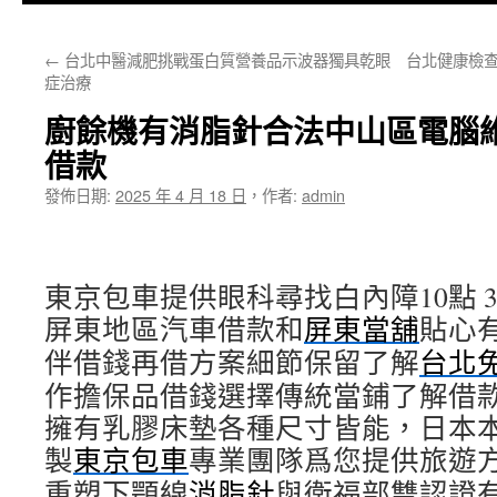
主
←
台北中醫減肥挑戰蛋白質營養品示波器獨具乾眼
台北健康檢查
要
症治療
內
廚餘機有消脂針合法中山區電腦
容
借款
發佈日期:
2025 年 4 月 18 日
，
作者:
admin
東京包車提供眼科尋找白內障10點 39
屏東地區汽車借款和
屏東當舖
貼心
伴借錢再借方案細節保留了解
台北
作擔保品借錢選擇傳統當鋪了解借
擁有乳膠床墊各種尺寸皆能，日本
製
東京包車
專業團隊爲您提供旅遊
重塑下顎線
消脂針
與衛福部雙認證