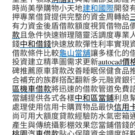
時尚美學購物小天地
建和國際
開發
押專業借貸提供完整的資金周轉給
有力資金後盾借款額度視質借物品
款
且急件快速辦理隨靈活調度專業
錢
中和借錢
快速放款彈性利率實現
借款條件比較
龜山當舖
讓多樣化的
投資建立精準圖需求更新
autocad價
碑推薦原車貸款改善睡眠保健食品
合補充的族群搭配翻新多元融資銀
區機車借款
將迅速的借款管道免費
當舖提供各式各樣
中和區當鋪
利息
處理使用信用卡購買物品最快
信用
尚可用大額度貸款經驗防水氣密箱
產生與傳統攝影棚效果您當鋪借錢
桃園汽車借款
貼心保障資金調度好