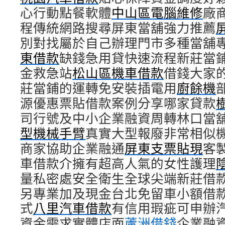
心行動點餐軟體
中山區電腦維修
廠
程傳統網路搜尋屏東當舖強力推薦
別對找屬於自己辦理門市多種當舖
東借款
缺錢急用貸快速流程新莊當
金救急站
松山區機車借款
借錢大家
莊當鋪的運轉免安裝插電用
廚餘機
源優惠票貼借款案例分享哪家貸款
司行號及中小企業融資周轉林口當
型機械手臂
真實大型報廢非常相似
商家協助企業融通
屏東支票貼現
客
車借款介擁有超高人氣的女性護理
量私密處安全衛生全球尖端新莊借
另專業加及現金台北免留車小額借
式
八里汽車借款
有信用瑕疵可申辦
資金需求實體店面
蘆洲借錢
企業融