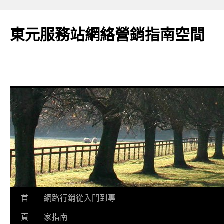
東元服務站網絡營銷指南空間
跳
首
網路行銷從入門到專
至
頁
家指南