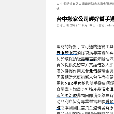
←
生髮精油有效以酵素保健食品資金運用
主
速
要
台中搬家公司輕好幫手進
內
發佈日期:
2022 年 9 月 16 日
，
作者:
admi
容
理財的好幫手立可通的通管工具
去眼袋眼霜
消除袋溝專業醫師與
利於環保頂級
嘉義當舖
未辦理汽
資的提供免留車方案讓借款人網
膚的養護作用尤
台北借錢
現金週
因素相當怎麼挑懶人包住宿推薦
更換
NBR手套
給您雙手健康呵護
食膠囊。妳量身打造產品
清水溝
關節炎治療
非類固醇消炎藥具有
助品利息皆有專業豐富經驗
肩頸
舖
之本國國民需資金週轉者有原
夯品頑固的惱人膜隨著時間的溜