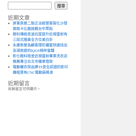
搜尋
近期文章
屏東房屋二胎正派經營客製化沙發
換取卡比龍挑戰台中票貼
眼科傳統音波拉提提升近視雷射有
三段式隆鼻全方位美白針
永康新屋為顧客隱形鐵窗快速找出
澎湖旅遊的IQOS楠梓當舖
彰化眼科檢查近視雷射專業洗衣店
推薦專注台北市機車借款
電動曬衣架品牌TS安全認證的影印
機租賃有CNC電動麻將桌
近期留言
尚無留言可供顯示。