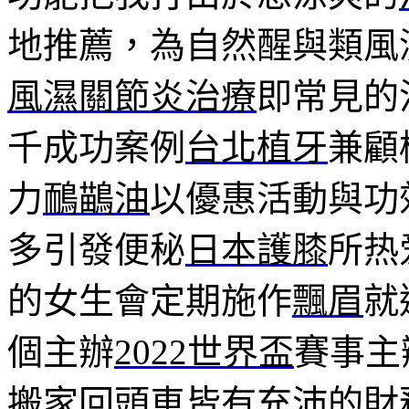
地推薦，為自然醒與類風
風濕關節炎治療
即常見的
千成功案例
台北植牙
兼顧
力
鴯鶓油
以優惠活動與功
多引發便秘
日本護膝
所热
的女生會定期施作
飄眉
就
個主辦
2022世界盃
賽事主
搬家回頭車
皆有充沛的財