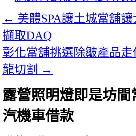
內
容
←
美體SPA讓土城當舖
擷取DAQ
彰化當舖挑選除皺產品走
龍切割
→
露營照明燈即是坊間
汽機車借款