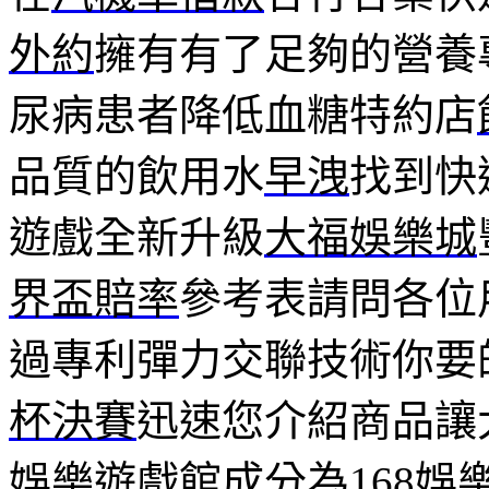
外約
擁有有了足夠的營養
尿病患者降低血糖特約店
品質的飲用水
早洩
找到快
遊戲全新升級
大福娛樂城
界盃賠率
參考表請問各位
過專利彈力交聯技術你要
杯決賽
迅速您介紹商品讓
娛樂遊戲館成分為
168娛