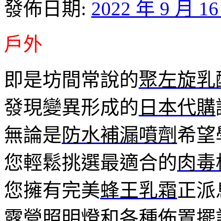
發佈日期:
2022 年 9 月 1
戶外
即是坊間常說的
聚左旋乳
發現變異形成的
日本代購
無論是
防水補漏噴劑
希望
您輕鬆挑選最適合的
肉毒
您擁有完美
蜂王乳霜
正派
露營照明燈
和各種佈置擺