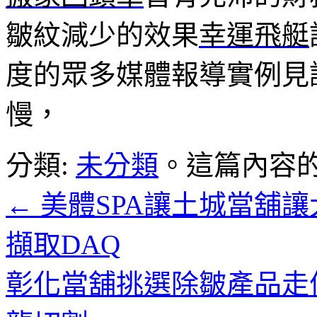
皺紋減少的效果
幸運飛艇
度的眾多媒體報導實例見
慢，
分類:
未分類
。這篇內容
←
美體SPA讓土城當舖
擷取DAQ
彰化當舖挑選除皺產品走