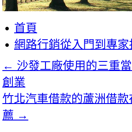
跳
首頁
至
主
網路行銷從入門到專家
要
內
容
←
沙發工廠使用的三重當
創業
竹北汽車借款的蘆洲借款
薦
→