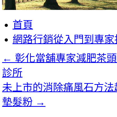
跳
首頁
至
主
網路行銷從入門到專家
要
內
容
←
彰化當舖專家減肥茶頭
診所
未上市的消除痛風石方法
墊髮粉
→