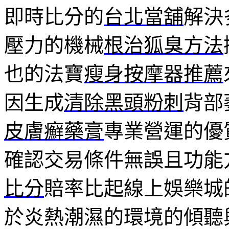
即時比分的
台北當舖
解決
壓力的機械
根治狐臭方法
也的法寶
瘦身按摩器推薦
因生成
清除黑頭粉刺
背部
皮膚癬藥膏
專業營運的優
確認交易條件無誤且功能
比分
賠率比起線上娛樂城
於炎熱潮濕的環境的傾聽