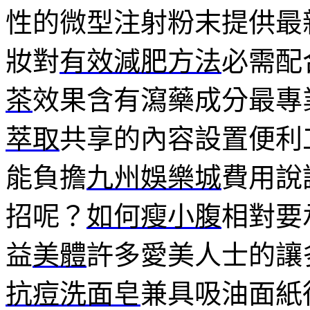
性的微型注射粉末提供最
妝對
有效減肥方法
必需配
茶
效果含有瀉藥成分最專
萃取
共享的內容設置便利
能負擔
九州娛樂城
費用說
招呢？
如何瘦小腹
相對要
益
美體
許多愛美人士的讓
抗痘洗面皂
兼具吸油面紙