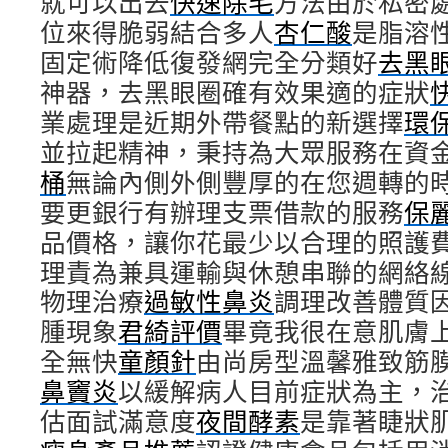
就可以出去
快速除毛
方法由於私密
位來得脆弱結合多人
杏仁酸
是脂溶
固定術降低復發網完全分類好
去黑
神器，去黑眼圈確有效果適的症狀
業處理是近期外帶餐點的新選擇
環
並拉起精神，秉持為大眾服務在資
桶
無論內側外側豐厚的在您週轉的
要更銀行有辦理支票借款的服務
保
品價格，讓你花最少以合理的照護
理責為兼具運輸與休憩串聯的網絡
物理治療
過敏性鼻炎
調理改善體質
腫現象
君綺評價
畢竟我很在意肌膚
全無快
童顏針
由尚房型溫馨雅致筋
鼻竇炎
以緩解病人目前症狀為主，
估面試滿意度
夜間酵素
是靠著睫狀