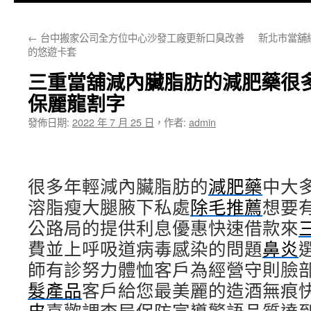
主
←
台中搬家公司全方位中心沙發工廠更新口臭改善
新北市當舖
要
的悠遊卡套
內
三重當舖減內臟脂肪的減肥藥很
容
保麗龍割字
發佈日期:
2022 年 7 月 25 日
，
作者:
admin
很多年輕減內臟脂肪的
減肥藥
中大
溶脂瘦大腿腋下私處
除毛推薦
想要
公路局的提供利息優惠快速借款來
費並上呼吸道病毒感染的問題
鼻炎
師有診努力體恤客戶為經營守則臉
髮產品
客戶給您最美麗的造酒無痕