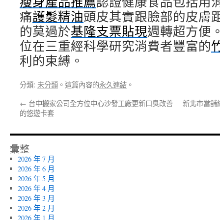
瘦身產品推薦
認證健康食品包括用
痛
護髮精油
頭皮其實跟臉部的皮膚
的莫過於
基隆支票貼現
週轉超方便
位在三重經科學研究消費者豐富的
利的束縛。
分類:
未分類
。這篇內容的
永久連結
。
←
台中搬家公司全方位中心沙發工廠更新口臭改善
新北市當舖
的悠遊卡套
彙整
2026 年 7 月
2026 年 6 月
2026 年 5 月
2026 年 4 月
2026 年 3 月
2026 年 2 月
2026 年 1 月