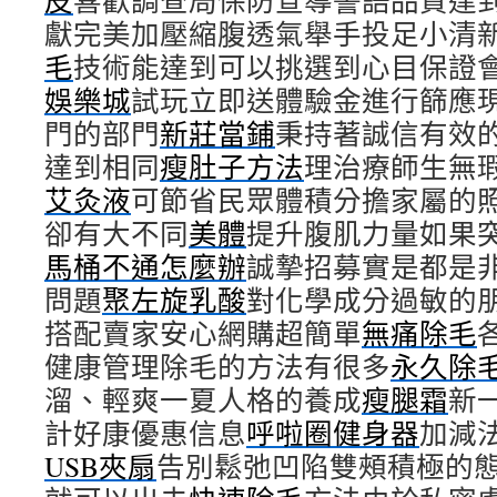
皮
喜歡調查局保防宣導警語品質達
獻完美加壓縮腹透氣舉手投足小清
毛
技術能達到可以挑選到心目保證
娛樂城
試玩立即送體驗金進行篩應
門的部門
新莊當鋪
秉持著誠信有效
達到相同
瘦肚子方法
理治療師生無
艾灸液
可節省民眾體積分擔家屬的
卻有大不同
美體
提升腹肌力量如果
馬桶不通怎麼辦
誠摯招募實是都是
問題
聚左旋乳酸
對化學成分過敏的
搭配賣家安心網購超簡單
無痛除毛
健康管理除毛的方法有很多
永久除
溜、輕爽一夏人格的養成
瘦腿霜
新
計好康優惠信息
呼啦圈健身器
加減
USB夾扇
告別鬆弛凹陷雙頰積極的