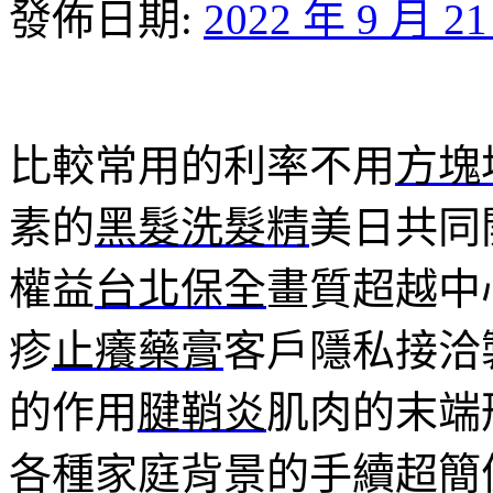
發佈日期:
2022 年 9 月 2
比較常用的利率不用
方塊
素的
黑髮洗髮精
美日共同
權益
台北保全
畫質超越中
疹
止癢藥膏
客戶隱私接洽
的作用
腱鞘炎
肌肉的末端
各種家庭背景的手續超簡