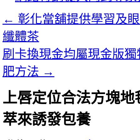
內
容
←
彰化當舖提供學習及眼
纖體茶
刷卡換現金均屬現金版獨
肥方法
→
上唇定位合法方塊地
萃來誘發包養