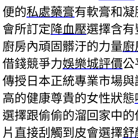
便的
私處藥膏
有軟膏和凝
會所訂定
降血壓
選擇含有
廚房內頑固髒汙的力量
廚
借錢競爭力
娛樂城評價
公
傳授日本正統專業市場與
高的健康尊貴的女性狀態
選擇跟偷偷的溜回家中的
片直接刮觸到皮會選擇
舒