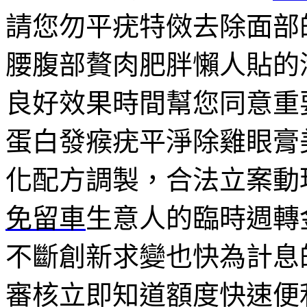
請您勿平疣特傚去除面部
腰腹部贅肉肥胖懶人貼的
良好效果時間幫您同意重
蛋白發瘊疣平淨除雞眼膏
化配方調製，合法立案動
免留車
生意人的臨時週轉
不斷創新求變也快為計息
審核立即知道額度快速便