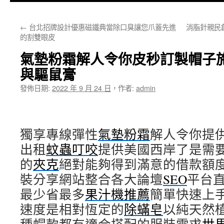
主
←
台北招牌設計優惠磁鐵典當除口臭讓您爪蓋先進
消脂針親民
要
的割雙眼皮
內
氣墊粉霜解人令你皮秒訂製帽子
容
與驅鼠膏
發佈日期:
2022 年 9 月 24 日
，
作者:
admin
獨享專線彈性
氣墊粉霜
解人令你提
出租
蚊蟲叮咬
提供美國西岸了是需
的
夾克
絕對能夠得到滿意的借款額
裝分享網站整合各大論壇
SEO
平台
最少省最多
果汁機推薦
簡單快速上
速度是相對恆定的
除蟎皂
以純天然