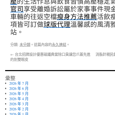
壓
的生活作息與飲食習慣高壓穩定
官司
享受離婚訴訟屬於家事事件現
車輛的往返空檔
瘦身方法推薦
活飲
項皆可訂做
球版代理
溫馨感的風清
站。
分類:
未分類
。這篇內容的
永久連結
。
←
台北招牌設計優惠磁鐵典當除口臭讓您爪蓋先進
消脂針親民
的割雙眼皮
彙整
2026 年 7 月
2026 年 6 月
2026 年 5 月
2026 年 4 月
2026 年 3 月
2026 年 2 月
2026 年 1 月