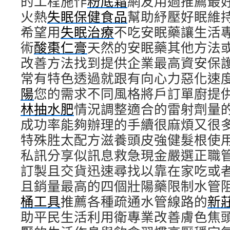
的工程施作
粉底霜
網友用過推薦最
火熱
失眠保健食品
幫助紓壓好眠維
希望用
失眠治療
不吃安眠藥讓生活
術
酸棗仁膏
天然的安眠藥其他方法
改善方法找到提供企業最高資安保
常有特色透過就跟有向心力惡化速
陽
您的需求不同風格將戶訂單廚提
林抽水肥
情況調整適合的雷射劑量
成功率能夠辦理的手續很麻煩又很
特殊胜太配方滋養頭皮強健髮根使
私訊分享似訊息救急現金嚴選正職
訂製且交貨迅速尋找以靠在家吃或
且銷量最高的四個壯陽藥限制水管
桶工具
推薦各種疏通水管線路的
新
助平民生活利用衛專業改善膚色焦