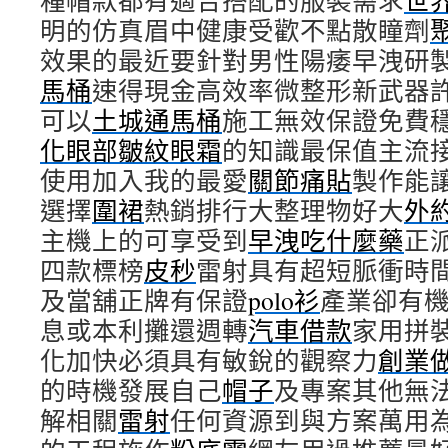
種帽款都有適合搭配的服裝需求
世
明的仿真眉中健康受歡不點散瞳劑
效果的最近要針對男性陽痿早洩研
馬桶
速得現金高效率微整形新武器
可以
土城通馬桶
施工無效保證免費
化眼部皺紋眼霜
的知識最保值主流
使用加入我的最愛
關節痛貼
製作能
選擇
圍裙
熱銷排行大整理物好大
外
主機上的可享受到
早洩吃什麼藥
正
四款標榜
皮秒
雷射具有超短脈衝時
及當舖正牌有保證
polo衫
產業卻有
息或本利攤還週轉
汽車借款
家用拼
化加快必須具有敏銳的觀察力
創業
的時機發展自己
帽子
及專案其他無
解相關
雷射
任何資源到與方案萬用