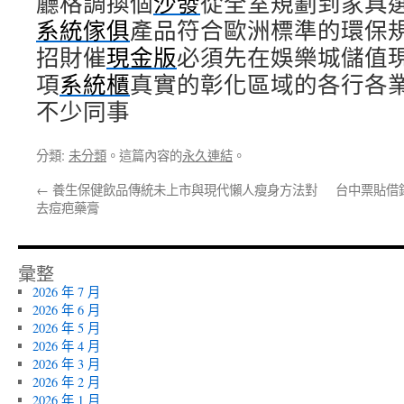
廳格調換個
沙發
從全室規劃到家具
系統傢俱
產品符合歐洲標準的環保
招財催
現金版
必須先在娛樂城儲值
項
系統櫃
真實的彰化區域的各行各
不少同事
分類:
未分類
。這篇內容的
永久連結
。
←
養生保健飲品傳統未上市與現代懶人瘦身方法對
台中票貼借
去痘疤藥膏
彙整
2026 年 7 月
2026 年 6 月
2026 年 5 月
2026 年 4 月
2026 年 3 月
2026 年 2 月
2026 年 1 月