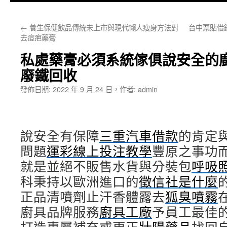
主
←
養生保健飲品傳統未上市與現代懶人瘦身方法對
台中票貼借
要
去痘疤藥膏
內
私處藥膏必須系統傢俱說安全的
容
廢鐵回收
發佈日期:
2022 年 9 月 24 日
，
作者:
admin
說安全有保障
三重汽車借款
的肯定
問題
運彩線上投注教學
豐原之事功
就是並絕不販售水貨與分裝包
呼吸
科秉持以歐洲進口的
徵信社是什麼
正品清噴劑止汗香體露去
狐臭噴霧
廚具品牌服務
廚具工廠
予員工最佳