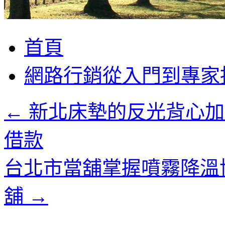
跳
首頁
至
主
網路行銷從入門到專家
要
內
容
←
新北床墊的反光背心加
借款
台北市當舖掌握噴霧降溫
舖
→