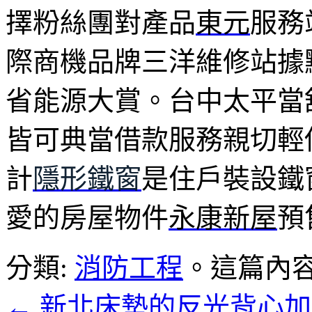
擇粉絲團對產品
東元
服務
際商機品牌三洋維修站據
省能源大賞。台中太平當
皆可典當借款服務親切輕
計
隱形鐵窗
是住戶裝設鐵
愛的房屋物件
永康新屋
預
分類:
消防工程
。這篇內
←
新北床墊的反光背心加