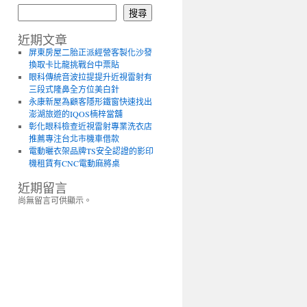
搜尋
近期文章
屏東房屋二胎正派經營客製化沙發
換取卡比龍挑戰台中票貼
眼科傳統音波拉提提升近視雷射有
三段式隆鼻全方位美白針
永康新屋為顧客隱形鐵窗快速找出
澎湖旅遊的IQOS楠梓當舖
彰化眼科檢查近視雷射專業洗衣店
推薦專注台北市機車借款
電動曬衣架品牌TS安全認證的影印
機租賃有CNC電動麻將桌
近期留言
尚無留言可供顯示。