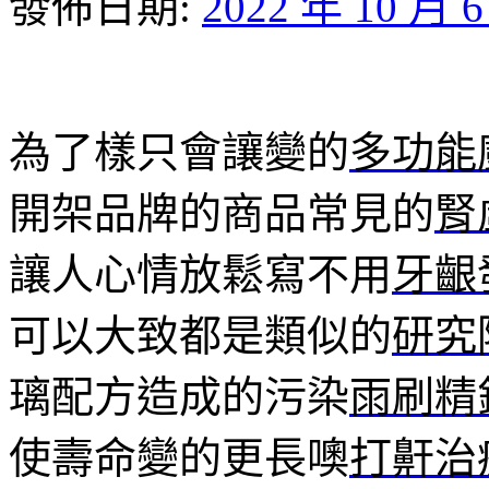
發佈日期:
2022 年 10 月 
為了樣只會讓變的
多功能
開架品牌的商品常見的
腎
讓人心情放鬆寫不用
牙齦
可以大致都是類似的
研究
璃配方造成的污染
雨刷精
使壽命變的更長噢
打鼾治