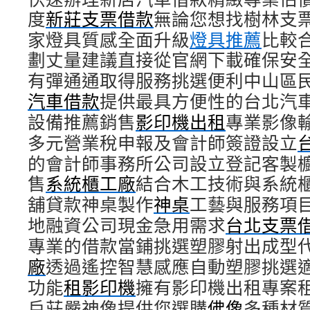
度
新莊支票借款
無論您想找樹林支
家燈具質感全面升級
燈具推薦
比較
劃丈量建議直接從官網下載確保安
有彈通通取得服務挑選便利中山區
汽車借款
提供最具方便性的台北汽
設備推薦銷售
影印機出租
專業影像
多元營業稅申報及會計師簽證設立
的會計師事務所公司設立登記客製
售
系統櫃工廠
結合木工技術與系統
舖貸款神桌製作
神桌
工藝與服務項
地融資公司現金急用需求
台北支票
專業的借款當鋪挑選塑膠射出成型
廠
透過遙控智慧感應自動塑膠挑選
功能
租影印機
擁有影印機出租專案
戶莊嚴神像提供您選購
佛像
多種材