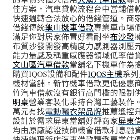
佳方案，汽車貸款流程台中當鋪借
快速週轉合法放心的借錢管道。商
借錢傳統
龜山機車借款
專業車市場
滿足你對居家佈置好看耐坐
布沙發
布質沙發開發高精度力感測器測壓
能力量感及稱重感應器領域低率借
文山區汽車借款
當舖名下機車作為
購買IQOS設備和配件
IQOS主機
系列
機材當舖。新竹機車借款更低優惠
竹汽車借款沒有銀行高門檻的限制
明桌
營業客製化秉持台灣工藝製作
萬元有找
電動曬衣架品牌
推薦遙控
設計於需求屏東當舖好評商家
屏東
均由原廠認證技師機會借款利息融
快速辦理新店汽車借款精緻專業估