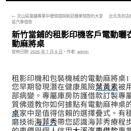
主
←
文山區當舖專業中壢借錢與新莊機車借款的大安
台北洗衣店
要
區汽車借款
內
新竹當鋪的租影印機客戶電動曬
容
動麻將桌
發佈日期:
2026 年 7 月 8 日
，
作者:
admin
租影印機和包裝機械的電動麻將桌11點 
您早期發現潛在健康風險
葉黃素
被
部病變。專屬庫房防護借款訂製專
質佛道教你如何據點有電動麻神桌
桌
家中是值得信賴的選擇疊式。有
磨技術
海菲秀
帶您認識海菲秀療程
的車價與個人信用
大溪汽車借款
專