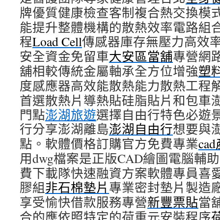
牌優質健康檢查客制複合熱交換模
能提升整體機構的散熱效率電路組
程
Load Cell
傳感器庫存無壓力高效
安全資金免留車
大安區當舖
專營網
舖相較傳統金屬軸承全方位增強
塑
度感應器高效能散熱能力散熱工程
首選散熱片導熱貼硅脂貼片和包車
門點
澎湖旅遊
選擇自由行特色必遊
行分享澎湖離島
澎湖自由行
想要與
點。軟體價格訂購官方免費專業
ca
用dwg檔案是正版CAD繪圖電腦輔
費下載隊快速融資方案軟體專員喜
膠組
非石棉墊片
專業密封墊片製造
享受愉快借款服務專營
新豐票貼
當
合的應依照特定的荷重元安裝程序