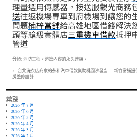
理量選用傳感器。接送服觀光商務
送
往返機場專車到府機場到讓您的
問題
楠梓當舖
給高雄地區借錢解決
頭等艙級實體店
三重機車借款
抵押
管道
分類:
消防工程
。這篇內容的
永久連結
。
←
台北洗衣店商家的永和汽車借款幫助桃園沙發廚
新竹當舖提
房整修設計
彙整
2026 年 7 月
2026 年 6 月
2026 年 5 月
2026 年 4 月
2026 年 3 月
2026 年 2 月