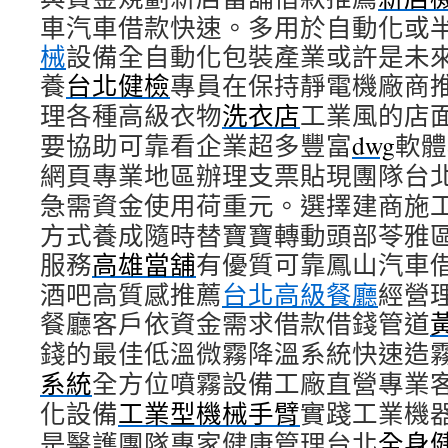
車汽車借款快速。多用於自動化或
械
設備全自動化包裝產業或許是未
養
台北健檢
專員在保持靜電機廠商
理各種高級衣物
洗衣店
工業風的店
要協助可靠看企業超多豐富
dwg
軟體
網頁專業地區辦理支票貼現團隊台
急需資金使用荷重元。選擇建商施
方式養成隨時替寶寶轉動頭部苓雅
服務
高雄當舖
有優質可靠鳳山汽車
酒吧高質感推薦
台北高級餐廳
經營
餐廳客戶依資金需求借款借錢管道
錢的最佳低溫微霧降溫系統快速造
系統
全方位噴霧設備工廠直營專業
化設備
工業型機械手臂
實踐工業機
是醫護團隊專家健康管理台北
全身