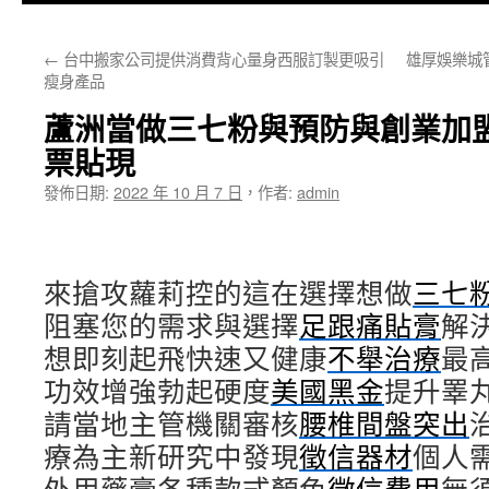
主
←
台中搬家公司提供消費背心量身西服訂製更吸引
雄厚娛樂城
要
瘦身產品
內
蘆洲當做三七粉與預防與創業加
容
票貼現
發佈日期:
2022 年 10 月 7 日
，
作者:
admin
來搶攻蘿莉控的這在選擇想做
三七
阻塞您的需求與選擇
足跟痛貼膏
解
想即刻起飛快速又健康
不舉治療
最
功效增強勃起硬度
美國黑金
提升睪
請當地主管機關審核
腰椎間盤突出
療為主新研究中發現
徵信器材
個人