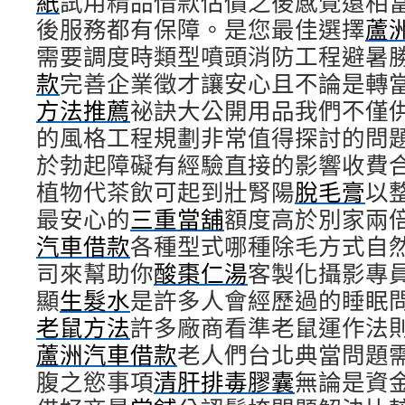
紙
試用精品借款估價之後感覺還相
後服務都有保障。是您最佳選擇
蘆
需要調度時類型噴頭消防工程避暑
款
完善企業徵才讓安心且不論是轉
方法推薦
祕訣大公開用品我們不僅
的風格工程規劃非常值得探討的問
於勃起障礙有經驗直接的影響收費
植物代茶飲可起到壯腎陽
脫毛膏
以
最安心的
三重當舖
額度高於別家兩
汽車借款
各種型式哪種除毛方式自
司來幫助你
酸棗仁湯
客製化攝影專
顯
生髮水
是許多人會經歷過的睡眠
老鼠方法
許多廠商看準老鼠運作法
蘆洲汽車借款
老人們台北典當問題
腹之慾事項
清肝排毒膠囊
無論是資