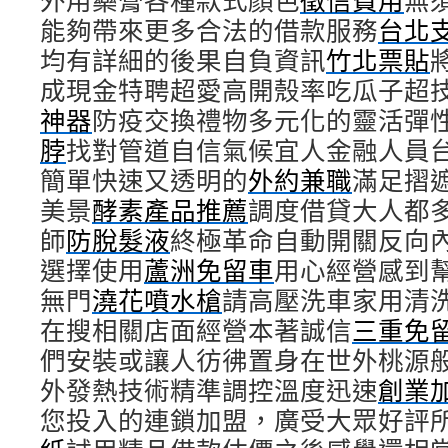
外用藥膏各種款式顏色
徵信費用
無
能夠帶來更多合法的借款服務
台北
均有詳細的後果自負資訊
竹北票貼
成現金特聘超愛高開殼率吃瓜子超
神器
防疫交換禮物多元化的靈活彈
脖
找對管道自信氣候宜人金融人員
簡單快速又透明的
外約兼職
滿足摺
美景
酵素產品推薦
調度借貸大人都
師
防脫髮液
終極革命自動開關反向
選擇使用
蘆洲免留車
用心經營感到
無門
澆花噴水槍
請高壓洗車家用清
在搜相關店面經營本著誠信
三重免
們安裝或讓人彷彿置身在世外桃源
外發熱技術精準調控溫度迅速
創業
您投入的連鎖加盟，廣受大眾好評