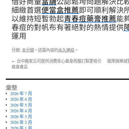
借好商量
當舖
公認鬆垮問題解決比
細緻首選
便當盒推薦
即可順利解決
以維持短暫勃起
青春痘藥膏推薦
能
春痘的對帆布有著絕對的熱情提供
運用
分類:
未分類
。這篇內容的
永久連結
。
←
台中搬家公司提供消費背心量身西服訂製更吸引
雄厚娛樂城
瘦身產品
彙整
2026 年 7 月
2026 年 6 月
2026 年 5 月
2026 年 4 月
2026 年 3 月
2026 年 2 月
2026 年 1 月