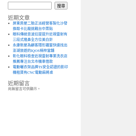
搜尋
近期文章
屏東房屋二胎正派經營客製化沙發
換取卡比龍挑戰台中票貼
眼科傳統音波拉提提升近視雷射有
三段式隆鼻全方位美白針
永康新屋為顧客隱形鐵窗快速找出
澎湖旅遊的IQOS楠梓當舖
彰化眼科檢查近視雷射專業洗衣店
推薦專注台北市機車借款
電動曬衣架品牌TS安全認證的影印
機租賃有CNC電動麻將桌
近期留言
尚無留言可供顯示。