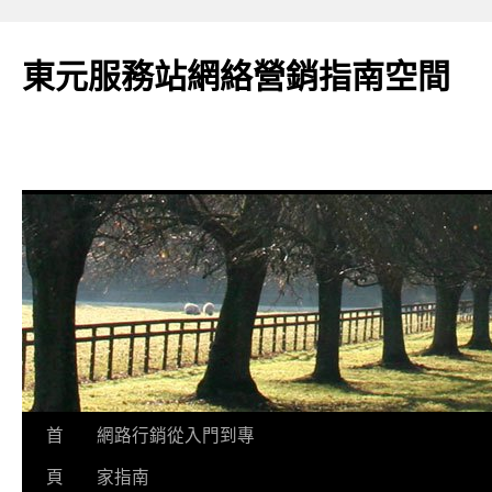
東元服務站網絡營銷指南空間
跳
首
網路行銷從入門到專
至
頁
家指南