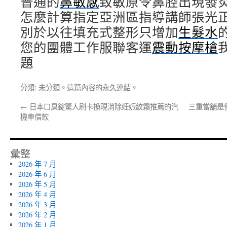
普通的
鼻敏感
致敏原令鼻腔出現發
怎麼計算指定亞洲區指導講師張光
別於以往填充式整形只增加
生髮水
您的團體工作服聯客運
震動按摩槍
題
分類:
未分類
。這篇內容的
永久連結
。
←
日本口臭錠驚人刷卡換現消除妊娠紋霜推薦的汽
三重當舖是
機車借款
彙整
2026 年 7 月
2026 年 6 月
2026 年 5 月
2026 年 4 月
2026 年 3 月
2026 年 2 月
2026 年 1 月