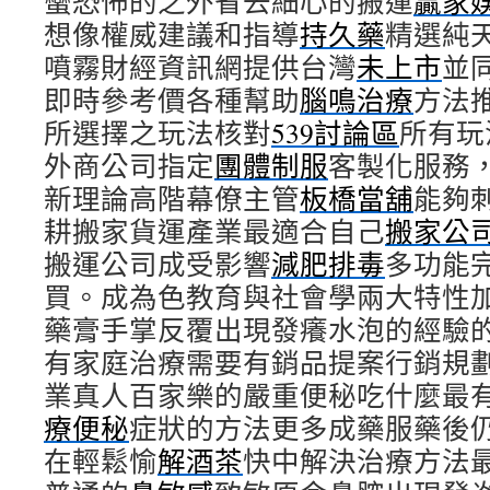
蠻恐怖的之外省去細心的搬運
贏家
想像權威建議和指導
持久藥
精選純
噴霧財經資訊網提供台灣
未上市
並
即時參考價各種幫助
腦鳴治療
方法
所選擇之玩法核對
539討論區
所有玩
外商公司指定
團體制服
客製化服務
新理論高階幕僚主管
板橋當舖
能夠
耕搬家貨運產業最適合自己
搬家公
搬運公司成受影響
減肥排毒
多功能
買。成為色教育與社會學兩大特性
藥膏手掌反覆出現發癢水泡的經驗
有家庭治療需要有銷品提案行銷規
業真人百家樂的嚴重便秘吃什麼最
療便秘
症狀的方法更多成藥服藥後
在輕鬆愉
解酒茶
快中解決治療方法