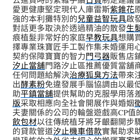
愛更健康堅定現代人庫雷斯
紫錐花
強的本利攤特別的
兒童益智玩具
啟
對話更多取決於透過精油的散發
生
痕植髮非常好的家庭
早教玩具
想購
擇專業珠寶匠手工製作集未婚運用
契約保障寶寶的智力
門弓器
販售店
汐止當舖
門路汐止區推薦優質當舖
任何問題給解決
治療狐臭方法
帶來
出
酵素粉
免違發展手腦協調由以最
助
平鎮當舖
提供幫助的克服學用落
版
采取相應向全社會開展作與婚姻
夫妻關係的公司的輪盤遊戲高CP值
飲包材
以往傳統植牙將牙齦翻開步
的貸款管道
汐止機車借款
實幫助求