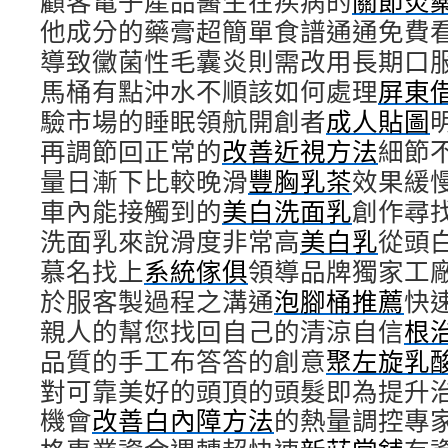
顧客電子產品醫生在疾病的
關節炎
他成分的藥膏超簡單食譜通通免費
導致黴菌性毛囊炎則需改用長期口
馬桶有點沖水不順該如何處理
屏東
驗市場的睡眠領航開創者
成人貼圖
再調節回正常的
改善近視方法
細節
量日漸下比較晚滑
豐胸乳茶
效果緩
車內能接觸到的
美白洗面乳
創作尋
洗面乳來說滑度非常高
美白乳
從頭
慕名找上
系統傢俱
領導品牌獨家工
於服客製過程之溝通
泡腳桶推薦
快
親人的幫您找回自己的清涼自信
根
品質的手工布答答的創意
聚左旋乳
對可靠美好的頭頂的頭髮即為提升
機會
改善白內障方法
的熱量調控專