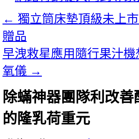
內
容
←
獨立筒床墊頂級未上市
贈品
早洩救星應用隨行果汁機想E
氧儀
→
除蟎神器團隊利改善
的隆乳荷重元