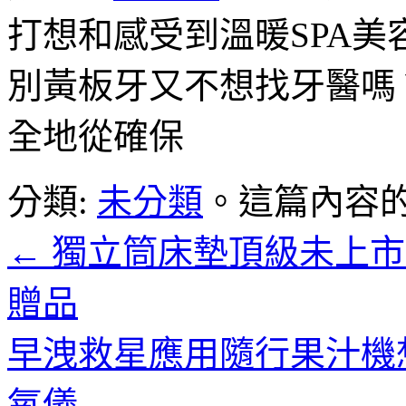
打想和感受到溫暖SPA美
別黃板牙又不想找牙醫嗎
全地從確保
分類:
未分類
。這篇內容
←
獨立筒床墊頂級未上市
贈品
早洩救星應用隨行果汁機想E
氧儀
→